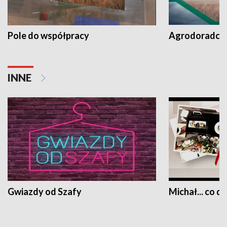
Pole do współpracy
Agrodoradcy 
INNE
Gwiazdy od Szafy
Michał... co dz