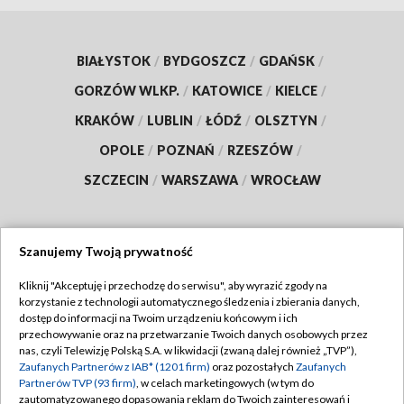
BIAŁYSTOK
/
BYDGOSZCZ
/
GDAŃSK
/
GORZÓW WLKP.
/
KATOWICE
/
KIELCE
/
KRAKÓW
/
LUBLIN
/
ŁÓDŹ
/
OLSZTYN
/
OPOLE
/
POZNAŃ
/
RZESZÓW
/
SZCZECIN
/
WARSZAWA
/
WROCŁAW
Szanujemy Twoją prywatność
Dołącz do nas:
Kliknij "Akceptuję i przechodzę do serwisu", aby wyrazić zgody na
korzystanie z technologii automatycznego śledzenia i zbierania danych,
TVP
dostęp do informacji na Twoim urządzeniu końcowym i ich
Abonament TVP
przechowywanie oraz na przetwarzanie Twoich danych osobowych przez
Regulamin TVP
nas, czyli Telewizję Polską S.A. w likwidacji (zwaną dalej również „TVP”),
Emisja w TVP
Zaufanych Partnerów z IAB* (1201 firm)
oraz pozostałych
Zaufanych
Polityka prywatności
Partnerów TVP (93 firm)
, w celach marketingowych (w tym do
Centrum informacji TVP
Moje zgody
zautomatyzowanego dopasowania reklam do Twoich zainteresowań i