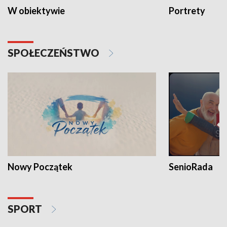
W obiektywie
Portrety
SPOŁECZEŃSTWO
Nowy Początek
SenioRada
SPORT