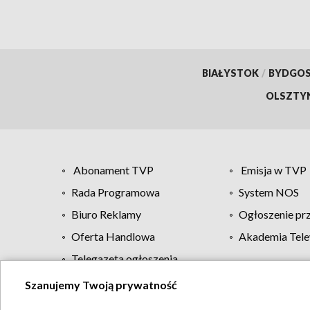
BIAŁYSTOK
/
BYDGO
OLSZTY
Abonament TVP
Emisja w TVP
Rada Programowa
System NOS
Biuro Reklamy
Ogłoszenie pr
Oferta Handlowa
Akademia Tele
Telegazeta ogłoszenia
Szanujemy Twoją prywatność
Regulamin TVP