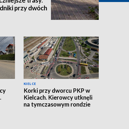
czniejsze trasy.
niki przy dwóch
KIELCE
icy
Korki przy dworcu PKP w
.
Kielcach. Kierowcy utknęli
na tymczasowym rondzie