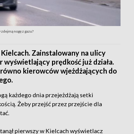
y zdejmą nogę z gazu?
Kielcach. Zainstalowany na ulicy
 wyświetlający prędkość już działa.
zarówno kierowców wjeżdżających do
iego.
gą każdego dnia przejeżdżają setki
cią. Żeby przejść przez przejście dla
tać.
stanął pierwszy w Kielcach wyświetlacz