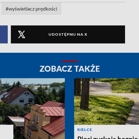
#wyświetlacz prędkości
UDOSTĘPNIJ NA X
ZOBACZ TAKŻE
KIELCE