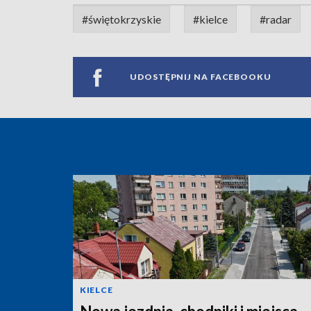
#świętokrzyskie
#kielce
#radar
UDOSTĘPNIJ NA FACEBOOKU
KIELCE