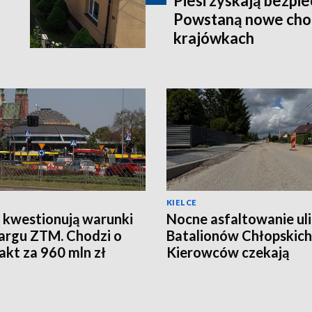
Piesi zyskają bezpie
Powstaną nowe chod
krajówkach
KIELCE
 kwestionują warunki
Nocne asfaltowanie ul
argu ZTM. Chodzi o
Batalionów Chłopskich
akt za 960 mln zł
Kierowców czekają
utrudnienia