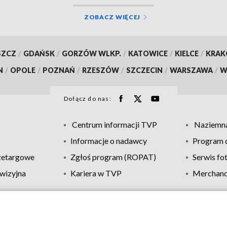
ZOBACZ WIĘCEJ
SZCZ
/
GDAŃSK
/
GORZÓW WLKP.
/
KATOWICE
/
KIELCE
/
KRA
N
/
OPOLE
/
POZNAŃ
/
RZESZÓW
/
SZCZECIN
/
WARSZAWA
/
W
Dołącz do nas:
Centrum informacji TVP
Naziemna
Informacje o nadawcy
Program d
zetargowe
Zgłoś program (ROPAT)
Serwis fo
wizyjna
Kariera w TVP
Merchandi
Polityka prywatności
Moje zgody
Pomoc
Biuro re