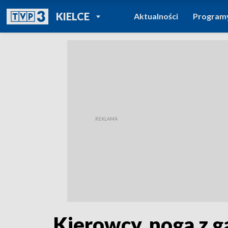
POWRÓT DO
KIELCE
Aktualności
Program
TVP REGIONY
Kierowcy, noga z g