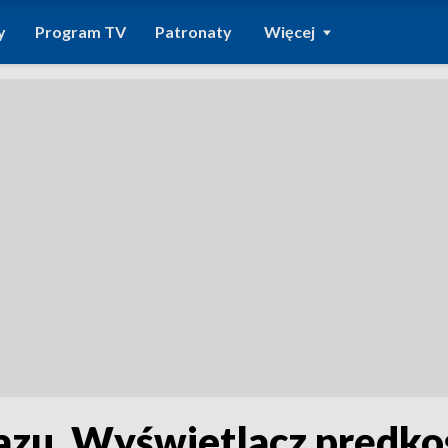
y
Program TV
Patronaty
Więcej
azu. Wyświetlacz prędkoś