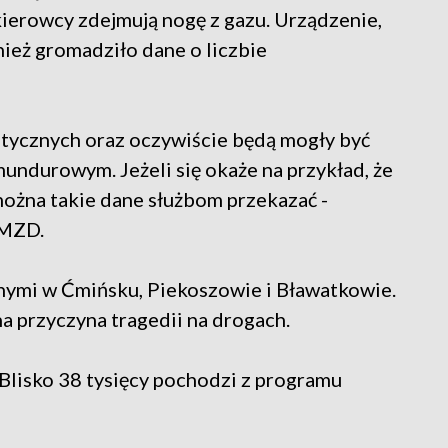
kierowcy zdejmują nogę z gazu. Urządzenie,
ież gromadziło dane o liczbie
ystycznych oraz oczywiście będą mogły być
ndurowym. Jeżeli się okaże na przykład, że
można takie dane służbom przekazać -
 MZD.
nnymi w Ćmińsku, Piekoszowie i Bławatkowie.
a przyczyna tragedii na drogach.
 Blisko 38 tysięcy pochodzi z programu