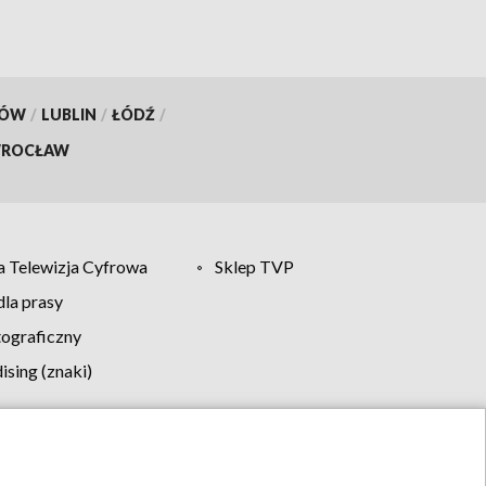
KÓW
/
LUBLIN
/
ŁÓDŹ
/
ROCŁAW
 Telewizja Cyfrowa
Sklep TVP
la prasy
tograficzny
sing (znaki)
klamy
Kontakt