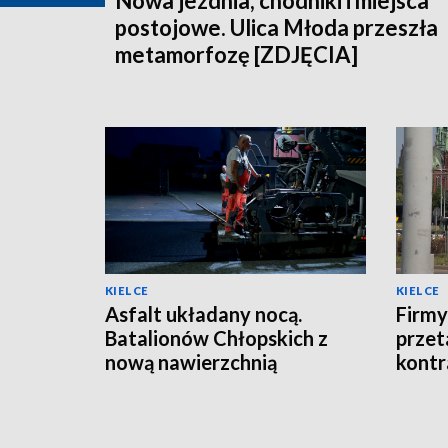
Nowa jezdnia, chodniki i miejsca
postojowe. Ulica Młoda przeszła
metamorfozę [ZDJĘCIA]
KIELCE
KIELCE
Asfalt układany nocą.
Firmy
Batalionów Chłopskich z
przet
nową nawierzchnią
kontr