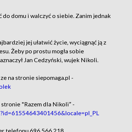
ć do domu i walczyć o siebie. Zanim jednak
jbardziej jej ułatwić życie, wyciągnąć ją z
resu. Żeby po prostu mogła sobie
zaznaczył Jan Cedzyński, wujek Nikoli.
e na stronie siepomaga.pl -
olek
 stronie "Razem dla Nikoli” -
php?id=61554643401456&locale=pl_PL
er telefonu 696 566 218.