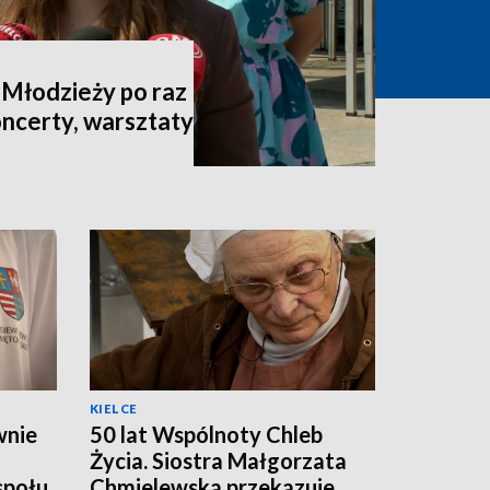
 Młodzieży po raz
oncerty, warsztaty
KIELCE
wnie
50 lat Wspólnoty Chleb
Życia. Siostra Małgorzata
społu
Chmielewska przekazuje