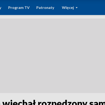
y
Program TV
Patronaty
Więcej
 wjechał rozpędzony sam