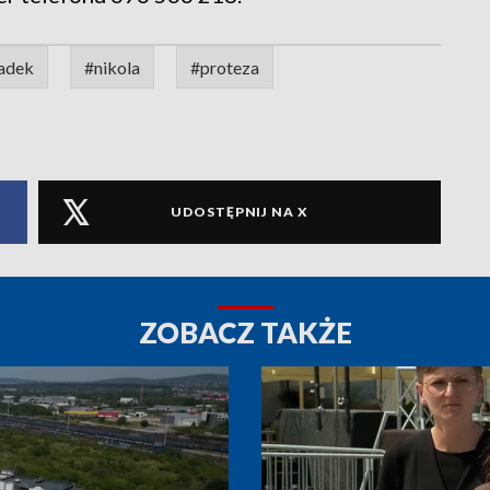
adek
#nikola
#proteza
UDOSTĘPNIJ NA X
ZOBACZ TAKŻE