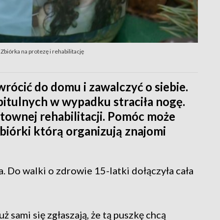
biórka na protezę i rehabilitację
wrócić do domu i zawalczyć o siebie.
pitulnych w wypadku straciła nogę.
ztownej rehabilitacji. Pomóc może
biórki którą organizują znajomi
a. Do walki o zdrowie 15-latki dołączyła cała
ż sami się zgłaszają, że tą puszkę chcą