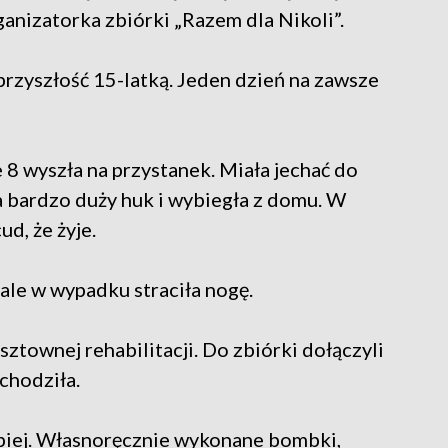
ganizatorka zbiórki „Razem dla Nikoli”.
przyszłość 15-latką. Jeden dzień na zawsze
e 8 wyszła na przystanek. Miała jechać do
ła bardzo duży huk i wybiegła z domu. W
d, że żyje.
 ale w wypadku straciła nogę.
sztownej rehabilitacji. Do zbiórki dołączyli
 chodziła.
epiej. Własnoręcznie wykonane bombki,