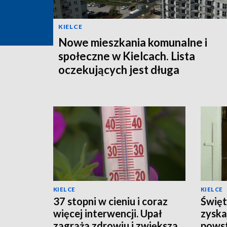
KIELCE
Nowe mieszkania komunalne i
społeczne w Kielcach. Lista
oczekujących jest długa
KIELCE
KIELCE
37 stopni w cieniu i coraz
Święt
więcej interwencji. Upał
zyska
zagraża zdrowiu i zwiększa
powst