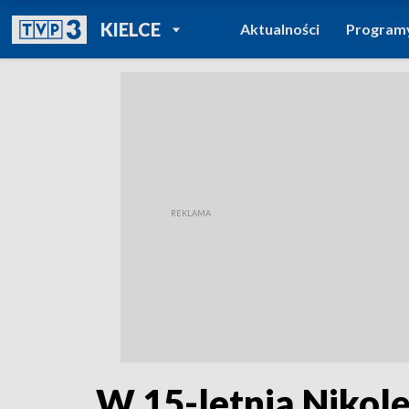
POWRÓT DO
KIELCE
Aktualności
Program
TVP REGIONY
W 15-letnią Nikolę