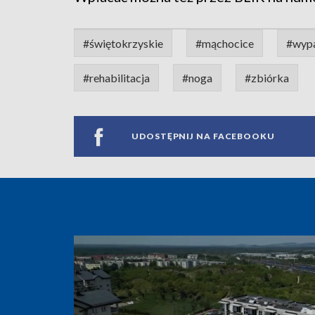
#świętokrzyskie
#mąchocice
#wyp
#rehabilitacja
#noga
#zbiórka
UDOSTĘPNIJ NA FACEBOOKU