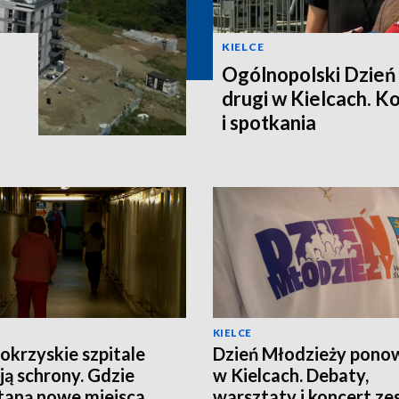
KIELCE
Ogólnopolski Dzień
drugi w Kielcach. K
i spotkania
KIELCE
okrzyskie szpitale
Dzień Młodzieży pono
ją schrony. Gdzie
w Kielcach. Debaty,
aną nowe miejsca
warsztaty i koncert ze