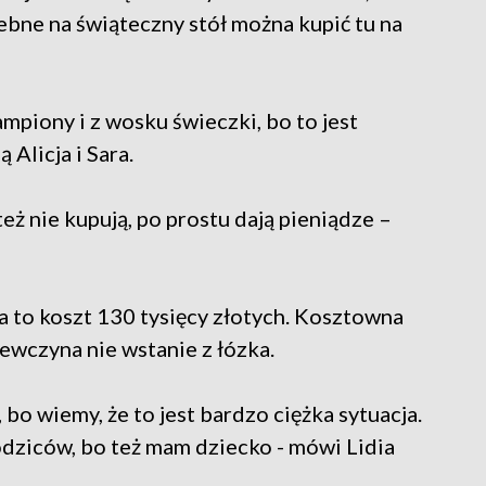
zebne na świąteczny stół można kupić tu na
ampiony i z wosku świeczki, bo to jest
 Alicja i Sara.
eż nie kupują, po prostu dają pieniądze –
a to koszt 130 tysięcy złotych. Kosztowna
iewczyna nie wstanie z łózka.
 bo wiemy, że to jest bardzo ciężka sytuacja.
rodziców, bo też mam dziecko - mówi Lidia