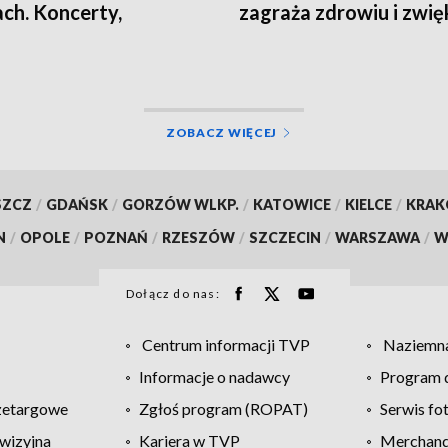
ach. Koncerty,
zagraża zdrowiu i zwię
taty i spotkania
ryzyko pożarów
ZOBACZ WIĘCEJ
SZCZ
/
GDAŃSK
/
GORZÓW WLKP.
/
KATOWICE
/
KIELCE
/
KRA
N
/
OPOLE
/
POZNAŃ
/
RZESZÓW
/
SZCZECIN
/
WARSZAWA
/
W
Dołącz do nas:
Centrum informacji TVP
Naziemna
Informacje o nadawcy
Program d
zetargowe
Zgłoś program (ROPAT)
Serwis fo
wizyjna
Kariera w TVP
Merchandi