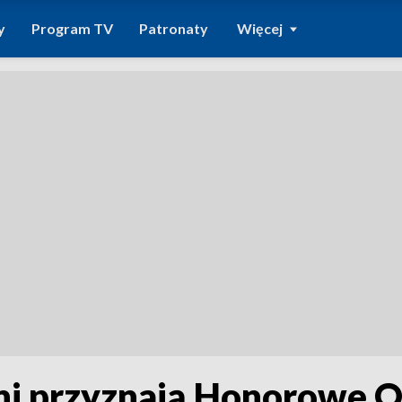
y
Program TV
Patronaty
Więcej
dni przyznają Honorowe 