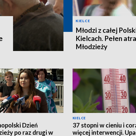
KIELCE
Młodzi z całej Polski
e
Kielcach. Pełen atra
Młodzieży
KIELCE
opolski Dzień
37 stopni w cieniu i cor
ieży po raz drugi w
więcej interwencji. Upa