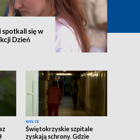
 spotkali się w
kcji Dzień
KIELCE
az
Świętokrzyskie szpitale
ł
zyskają schrony. Gdzie