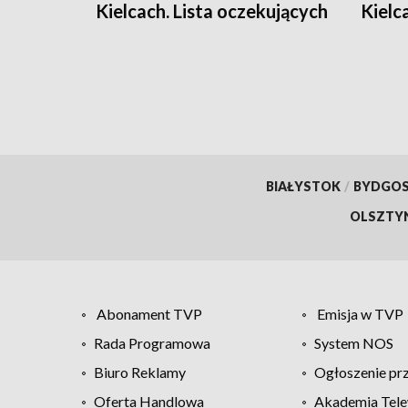
Kielcach. Lista oczekujących
Kielc
jest długa
warsz
BIAŁYSTOK
/
BYDGO
OLSZTY
Abonament TVP
Emisja w TVP
Rada Programowa
System NOS
Biuro Reklamy
Ogłoszenie pr
Oferta Handlowa
Akademia Tele