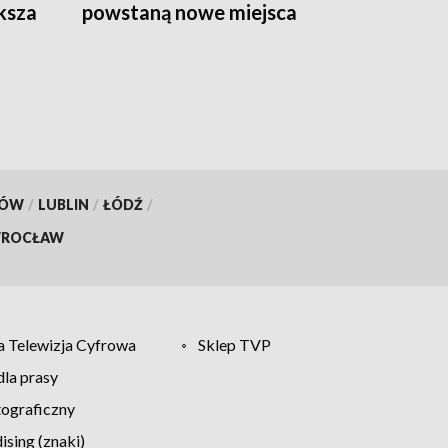
ksza
powstaną nowe miejsca
schronienia?
KÓW
/
LUBLIN
/
ŁÓDŹ
/
ROCŁAW
 Telewizja Cyfrowa
Sklep TVP
la prasy
tograficzny
sing (znaki)