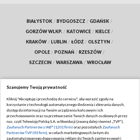
BIAŁYSTOK
/
BYDGOSZCZ
/
GDAŃSK
/
GORZÓW WLKP.
/
KATOWICE
/
KIELCE
/
KRAKÓW
/
LUBLIN
/
ŁÓDŹ
/
OLSZTYN
/
OPOLE
/
POZNAŃ
/
RZESZÓW
/
SZCZECIN
/
WARSZAWA
/
WROCŁAW
Szanujemy Twoją prywatność
Dołącz do nas:
Kliknij "Akceptuję i przechodzę do serwisu", aby wyrazić zgody na
korzystanie z technologii automatycznego śledzenia i zbierania danych,
TVP
dostęp do informacji na Twoim urządzeniu końcowym i ich
Abonament TVP
przechowywanie oraz na przetwarzanie Twoich danych osobowych przez
Regulamin TVP
nas, czyli Telewizję Polską S.A. w likwidacji (zwaną dalej również „TVP”),
Emisja w TVP
Zaufanych Partnerów z IAB* (1201 firm)
oraz pozostałych
Zaufanych
Polityka prywatności
Partnerów TVP (93 firm)
, w celach marketingowych (w tym do
Centrum informacji TVP
Moje zgody
zautomatyzowanego dopasowania reklam do Twoich zainteresowań i