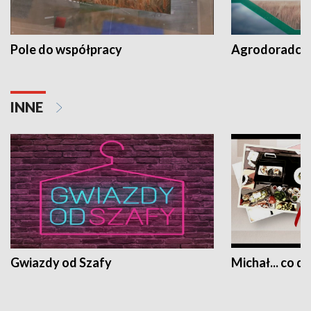
Pole do współpracy
Agrodoradcy 
INNE
Gwiazdy od Szafy
Michał... co dz