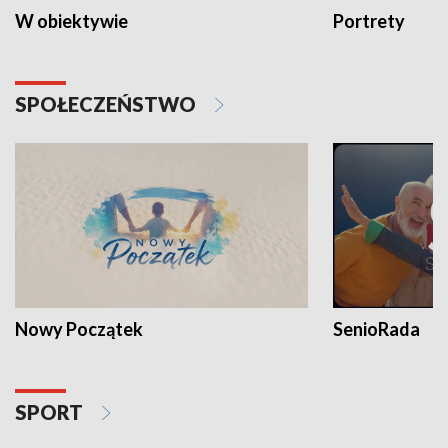
W obiektywie
Portrety
SPOŁECZEŃSTWO
Nowy Początek
SenioRada
SPORT