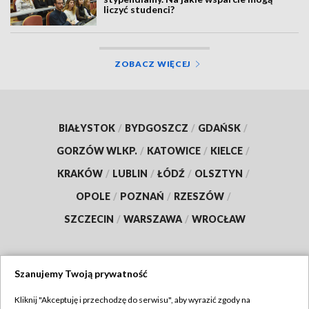
liczyć studenci?
ZOBACZ WIĘCEJ
BIAŁYSTOK
/
BYDGOSZCZ
/
GDAŃSK
/
GORZÓW WLKP.
/
KATOWICE
/
KIELCE
/
KRAKÓW
/
LUBLIN
/
ŁÓDŹ
/
OLSZTYN
/
OPOLE
/
POZNAŃ
/
RZESZÓW
/
SZCZECIN
/
WARSZAWA
/
WROCŁAW
Szanujemy Twoją prywatność
Dołącz do nas:
Kliknij "Akceptuję i przechodzę do serwisu", aby wyrazić zgody na