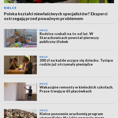
KIELCE
Polska kształci niewłaściwych specjalistów? Eksperci
ostrzegają przed poważnym problemem
KIELCE
Rodzice czekali na to od lat. W
Starachowicach powstał pierwszy
publiczny żłobek
KIELCE
300 zł na każde uczące się dziecko. Tysiące
rodzin już otrzymały pieniądze
KIELCE
Wakacyjne remonty w kieleckich szkołach.
Prace trwają w 65 placówkach
KIELCE
Kielce ponownie uruchomią program
stypendialny. Na jakie wsparcie mogą