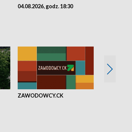
04.08.2026, godz. 18:30
03.08.2026, 
ZAWODOWCY.CK
Solidarni z U