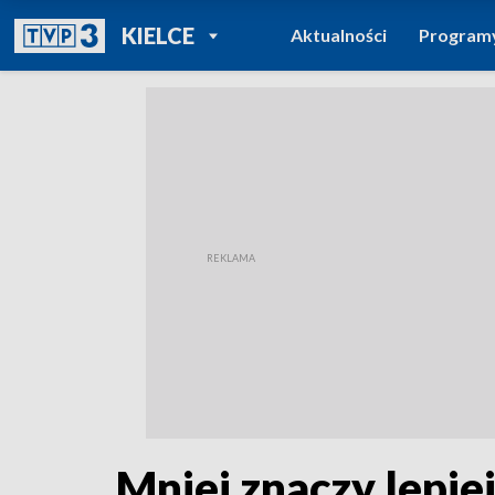
POWRÓT DO
KIELCE
Aktualności
Program
TVP REGIONY
Mniej znaczy lepie