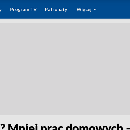
y
Program TV
Patronaty
Więcej
j? Mniej prac domowych –