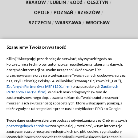
KRAKÓW
/
LUBLIN
/
ŁÓDŹ
/
OLSZTYN
/
OPOLE
/
POZNAŃ
/
RZESZÓW
/
SZCZECIN
/
WARSZAWA
/
WROCŁAW
Szanujemy Twoją prywatność
Dołącz do nas:
Kliknij "Akceptuję i przechodzę do serwisu", aby wyrazić zgody na
korzystanie z technologii automatycznego śledzenia i zbierania danych,
TVP
dostęp do informacji na Twoim urządzeniu końcowym i ich
Abonament TVP
przechowywanie oraz na przetwarzanie Twoich danych osobowych przez
Regulamin TVP
nas, czyli Telewizję Polską S.A. w likwidacji (zwaną dalej również „TVP”),
Emisja w TVP
Polityka prywatności
Zaufanych Partnerów z IAB* (1201 firm)
oraz pozostałych
Zaufanych
Partnerów TVP (93 firm)
, w celach marketingowych (w tym do
Centrum informacji TVP
Moje zgody
zautomatyzowanego dopasowania reklam do Twoich zainteresowań i
mierzenia ich skuteczności) i pozostałych, które wskazujemy poniżej, a
Naziemna Telewizja Cyfrowa
Pomoc
także zgody na udostępnianie przez nas identyfikatora PPID do Google.
Sklep TVP
Biuro reklamy
Twoje dane osobowe zbierane podczas odwiedzania przez Ciebie naszych
Rada Programowa
Kontakt
poszczególnych serwisów
zwanych dalej „Portalem”, w tym informacje
zapisywane za pomocą technologii takich jak: pliki cookie, sygnalizatory
System NOS
WWW lub innych podobnych technologii umożliwiających świadczenie