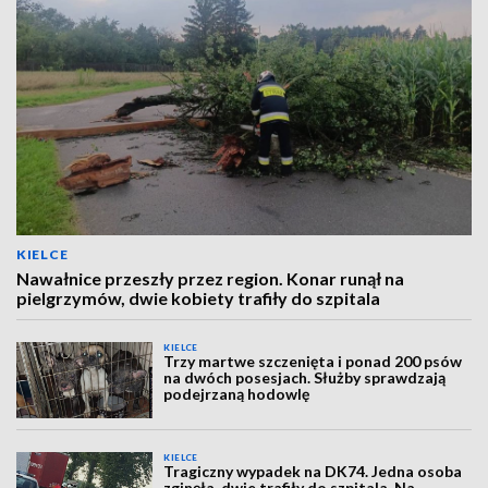
KIELCE
Nawałnice przeszły przez region. Konar runął na
pielgrzymów, dwie kobiety trafiły do szpitala
KIELCE
Trzy martwe szczenięta i ponad 200 psów
na dwóch posesjach. Służby sprawdzają
podejrzaną hodowlę
KIELCE
Tragiczny wypadek na DK74. Jedna osoba
zginęła, dwie trafiły do szpitala. Na