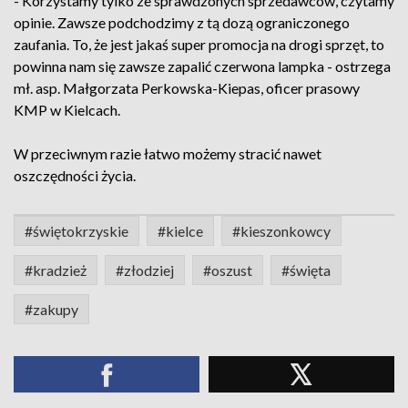
- Korzystamy tylko ze sprawdzonych sprzedawców, czytamy
opinie. Zawsze podchodzimy z tą dozą ograniczonego
zaufania. To, że jest jakaś super promocja na drogi sprzęt, to
powinna nam się zawsze zapalić czerwona lampka - ostrzega
mł. asp. Małgorzata Perkowska-Kiepas, oficer prasowy
KMP w Kielcach.
W przeciwnym razie łatwo możemy stracić nawet
oszczędności życia.
#świętokrzyskie
#kielce
#kieszonkowcy
#kradzież
#złodziej
#oszust
#święta
#zakupy