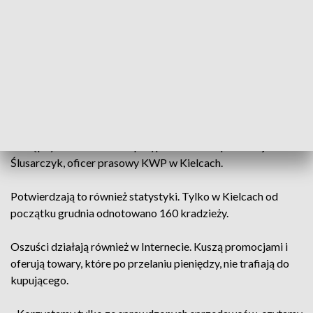
Być może dzięki temu uda się uniknąć kradzieży. Bo
kieszonkowcy tylko czekają na szanse - zwłaszcza na
targowiskach, w galeriach i autobusach.
- Warto nie zabierać zbyt dużej ilości gotówki ze sobą. A jeśli
już ją posiadamy to pamiętajmy, żeby chować to raczej w
wewnętrznych kieszeniach odzieży. Często niestety portfele,
telefony i inne kosztowności nosimy w tych najłatwiej
dostępnych kieszeniach – przypomina mł. asp. Maciej
Ślusarczyk, oficer prasowy KWP w Kielcach.
Potwierdzają to również statystyki. Tylko w Kielcach od
początku grudnia odnotowano 160 kradzieży.
Oszuści działają również w Internecie. Kuszą promocjami i
oferują towary, które po przelaniu pieniędzy, nie trafiają do
kupującego.