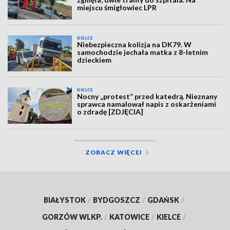
miejscu śmigłowiec LPR
KIELCE
Niebezpieczna kolizja na DK79. W
samochodzie jechała matka z 8-letnim
dzieckiem
KIELCE
Nocny „protest” przed katedrą. Nieznany
sprawca namalował napis z oskarżeniami
o zdradę [ZDJĘCIA]
ZOBACZ WIĘCEJ
BIAŁYSTOK
/
BYDGOSZCZ
/
GDAŃSK
/
GORZÓW WLKP.
/
KATOWICE
/
KIELCE
/