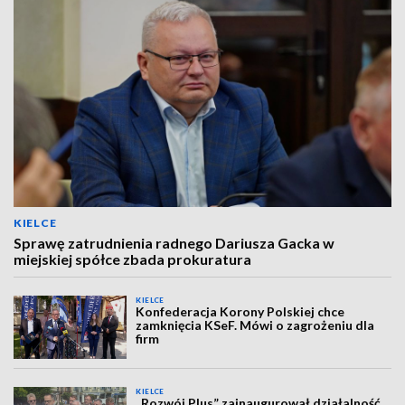
KIELCE
Sprawę zatrudnienia radnego Dariusza Gacka w
miejskiej spółce zbada prokuratura
KIELCE
Konfederacja Korony Polskiej chce
zamknięcia KSeF. Mówi o zagrożeniu dla
firm
KIELCE
„Rozwój Plus” zainaugurował działalność