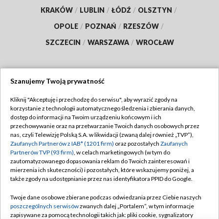
KRAKÓW
/
LUBLIN
/
ŁÓDŹ
/
OLSZTYN
/
OPOLE
/
POZNAŃ
/
RZESZÓW
/
SZCZECIN
/
WARSZAWA
/
WROCŁAW
Szanujemy Twoją prywatność
Dołącz do nas:
Kliknij "Akceptuję i przechodzę do serwisu", aby wyrazić zgody na
korzystanie z technologii automatycznego śledzenia i zbierania danych,
TVP
dostęp do informacji na Twoim urządzeniu końcowym i ich
Abonament TVP
przechowywanie oraz na przetwarzanie Twoich danych osobowych przez
Regulamin TVP
nas, czyli Telewizję Polską S.A. w likwidacji (zwaną dalej również „TVP”),
Emisja w TVP
Polityka prywatności
Zaufanych Partnerów z IAB* (1201 firm)
oraz pozostałych
Zaufanych
Partnerów TVP (93 firm)
, w celach marketingowych (w tym do
Centrum informacji TVP
Moje zgody
zautomatyzowanego dopasowania reklam do Twoich zainteresowań i
mierzenia ich skuteczności) i pozostałych, które wskazujemy poniżej, a
Naziemna Telewizja Cyfrowa
Pomoc
także zgody na udostępnianie przez nas identyfikatora PPID do Google.
Sklep TVP
Biuro reklamy
Twoje dane osobowe zbierane podczas odwiedzania przez Ciebie naszych
Rada Programowa
Kontakt
poszczególnych serwisów
zwanych dalej „Portalem”, w tym informacje
zapisywane za pomocą technologii takich jak: pliki cookie, sygnalizatory