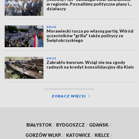
w regionie. Poznaliśmy polityczne plany i...
działaczy
KIELCE
Morawiecki rusza po własną partię. Wśród
uczestników "grilla" także politycy ze
Świętokrzyskiego
KIELCE
Zabrakło kworum. Wciąż nie ma zgody
radnych na kredyt konsolidacyjny dla Kielc
ZOBACZ WIĘCEJ
BIAŁYSTOK
/
BYDGOSZCZ
/
GDAŃSK
/
GORZÓW WLKP.
/
KATOWICE
/
KIELCE
/