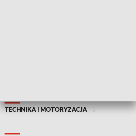
KULTURA I SZTUKA
Informator kulturalny
Drzwi do kult
TECHNIKA I MOTORYZACJA