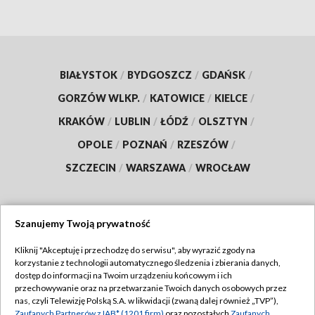
BIAŁYSTOK
/
BYDGOSZCZ
/
GDAŃSK
/
GORZÓW WLKP.
/
KATOWICE
/
KIELCE
/
KRAKÓW
/
LUBLIN
/
ŁÓDŹ
/
OLSZTYN
/
OPOLE
/
POZNAŃ
/
RZESZÓW
/
SZCZECIN
/
WARSZAWA
/
WROCŁAW
Szanujemy Twoją prywatność
Dołącz do nas:
Kliknij "Akceptuję i przechodzę do serwisu", aby wyrazić zgody na
korzystanie z technologii automatycznego śledzenia i zbierania danych,
TVP
dostęp do informacji na Twoim urządzeniu końcowym i ich
Abonament TVP
przechowywanie oraz na przetwarzanie Twoich danych osobowych przez
Regulamin TVP
nas, czyli Telewizję Polską S.A. w likwidacji (zwaną dalej również „TVP”),
Emisja w TVP
Zaufanych Partnerów z IAB* (1201 firm)
oraz pozostałych
Zaufanych
Polityka prywatności