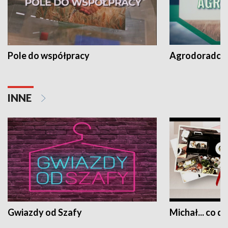
Pole do współpracy
Agrodoradcy 
INNE
Gwiazdy od Szafy
Michał... co dz