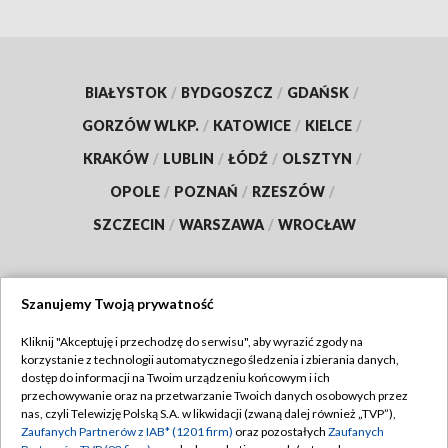
BIAŁYSTOK
/
BYDGOSZCZ
/
GDAŃSK
/
GORZÓW WLKP.
/
KATOWICE
/
KIELCE
/
KRAKÓW
/
LUBLIN
/
ŁÓDŹ
/
OLSZTYN
/
OPOLE
/
POZNAŃ
/
RZESZÓW
/
SZCZECIN
/
WARSZAWA
/
WROCŁAW
Szanujemy Twoją prywatność
Dołącz do nas:
Kliknij "Akceptuję i przechodzę do serwisu", aby wyrazić zgody na
korzystanie z technologii automatycznego śledzenia i zbierania danych,
TVP
dostęp do informacji na Twoim urządzeniu końcowym i ich
Abonament TVP
przechowywanie oraz na przetwarzanie Twoich danych osobowych przez
Regulamin TVP
nas, czyli Telewizję Polską S.A. w likwidacji (zwaną dalej również „TVP”),
Emisja w TVP
Zaufanych Partnerów z IAB* (1201 firm)
oraz pozostałych
Zaufanych
Polityka prywatności