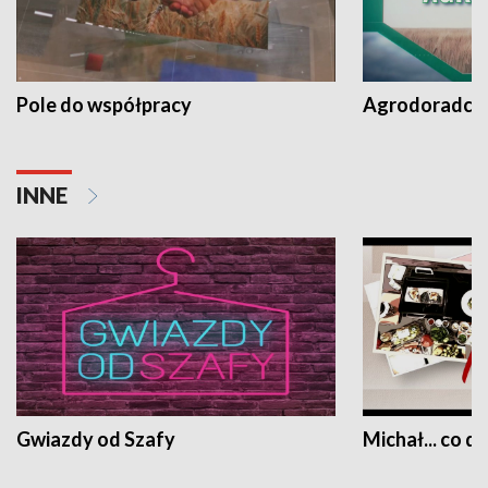
Pole do współpracy
Agrodoradcy 
INNE
Gwiazdy od Szafy
Michał... co dz