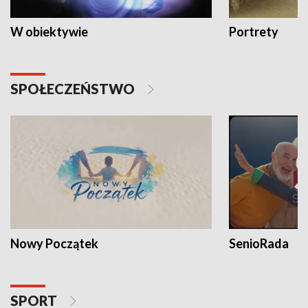
W obiektywie
Portrety
SPOŁECZEŃSTWO
Nowy Początek
SenioRada
SPORT