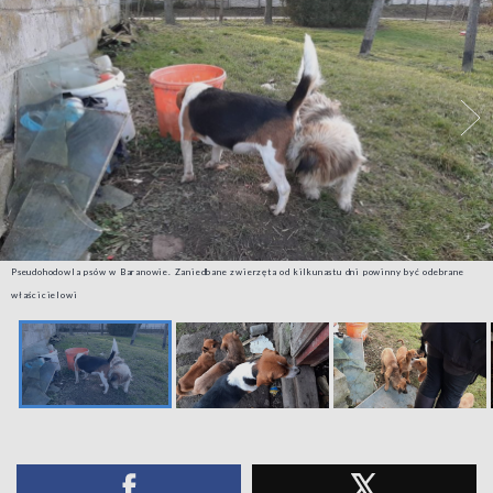
Pseudohodowla psów w Baranowie. Zaniedbane zwierzęta od kilkunastu dni powinny być odebrane
właścicielowi