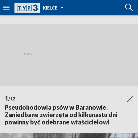
POWRÓT DO
KIELCE
TVP REGIONY
1
/12
Pseudohodowla psów w Baranowie.
Zaniedbane zwierzęta od kilkunastu dni
powinny być odebrane właścicielowi