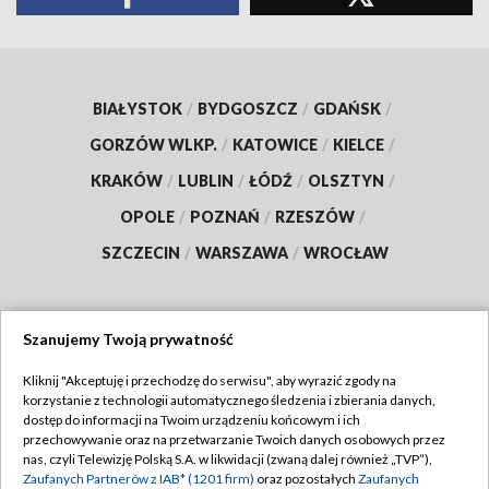
BIAŁYSTOK
/
BYDGOSZCZ
/
GDAŃSK
/
GORZÓW WLKP.
/
KATOWICE
/
KIELCE
/
KRAKÓW
/
LUBLIN
/
ŁÓDŹ
/
OLSZTYN
/
OPOLE
/
POZNAŃ
/
RZESZÓW
/
SZCZECIN
/
WARSZAWA
/
WROCŁAW
Szanujemy Twoją prywatność
Dołącz do nas:
Kliknij "Akceptuję i przechodzę do serwisu", aby wyrazić zgody na
korzystanie z technologii automatycznego śledzenia i zbierania danych,
TVP
dostęp do informacji na Twoim urządzeniu końcowym i ich
Abonament TVP
przechowywanie oraz na przetwarzanie Twoich danych osobowych przez
Regulamin TVP
nas, czyli Telewizję Polską S.A. w likwidacji (zwaną dalej również „TVP”),
Emisja w TVP
Polityka prywatności
Zaufanych Partnerów z IAB* (1201 firm)
oraz pozostałych
Zaufanych