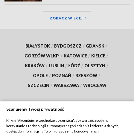
ZOBACZ WIĘCEJ
BIAŁYSTOK
/
BYDGOSZCZ
/
GDAŃSK
/
GORZÓW WLKP.
/
KATOWICE
/
KIELCE
/
KRAKÓW
/
LUBLIN
/
ŁÓDŹ
/
OLSZTYN
/
OPOLE
/
POZNAŃ
/
RZESZÓW
/
SZCZECIN
/
WARSZAWA
/
WROCŁAW
Szanujemy Twoją prywatność
Dołącz do nas:
Kliknij "Akceptuję i przechodzę do serwisu", aby wyrazić zgody na
korzystanie z technologii automatycznego śledzenia i zbierania danych,
TVP
dostęp do informacji na Twoim urządzeniu końcowym i ich