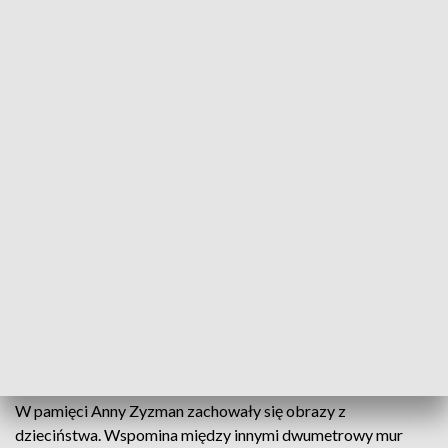
Po macewach nie ma tu już żadnego śladu. Nie ma też tablicy
upamiętniającej żydowski cmentarz w Nowej Słupi.
- Bardzo chciałbym, aby w tym miejscu powstało lapidarium,
żeby była ekspertyza archeologiczna, żeby udało się
uratować, chociaż kilka macew nawet w strzępach nawet
okruchów – mówi Łukasz Cieśla, mieszkaniec Nowej Słupi.
Tak by pamięć o tym miejscu trwała. Bo dziś organizowane
są tu okolicznościowe wydarzenia.
Przed wojną połowę mieszkańców Nowej Słupi stanowili
Żydzi. W 1939 roku Niemcy rozpoczęli eksterminację
ludności żydowskiej. Ostatni pochówek na tym cmentarzu
odbył się w 1942 roku.
W pamięci Anny Zyzman zachowały się obrazy z
dzieciństwa. Wspomina między innymi dwumetrowy mur