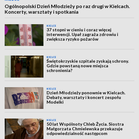
Ogólnopolski Dzień Młodzieży po raz drugi w Kielcach.
Koncerty, warsztaty i spotkania
KIELCE
37 stopni w cieniu i coraz więcej
interwencji. Upał zagraża zdrowiu i
zwiększa ryzyko pożarów
KIELCE
Świętokrzyskie szpitale zyskają schrony.
Gdzie powstaną nowe miejsca
schronienia?
KIELCE
Dzień Młodzieży ponownie w Kielcach.
Debaty, warsztaty i koncert zespołu
Modelki
KIELCE
50 lat Wspólnoty Chleb Życia. Siostra
Małgorzata Chmielewska przekazuje
odpowiedzialność następcom