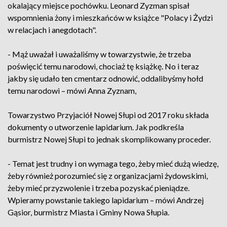
okalający miejsce pochówku. Leonard Zyzman spisał
wspomnienia żony i mieszkańców w książce "Polacy i Żydzi
w relacjach i anegdotach".
- Mąż uważał i uważaliśmy w towarzystwie, że trzeba
poświęcić temu narodowi, chociaż tę książkę. No i teraz
jakby się udało ten cmentarz odnowić, oddalibyśmy hołd
temu narodowi – mówi Anna Zyznam,
Towarzystwo Przyjaciół Nowej Słupi od 2017 roku składa
dokumenty o utworzenie lapidarium. Jak podkreśla
burmistrz Nowej Słupi to jednak skomplikowany proceder.
- Temat jest trudny i on wymaga tego, żeby mieć dużą wiedzę,
żeby również porozumieć się z organizacjami żydowskimi,
żeby mieć przyzwolenie i trzeba pozyskać pieniądze.
Wpieramy powstanie takiego lapidarium – mówi Andrzej
Gąsior, burmistrz Miasta i Gminy Nowa Słupia.