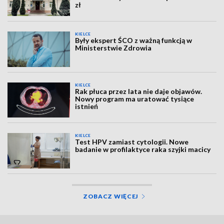
zł
KIELCE
Były ekspert ŚCO z ważną funkcją w
Ministerstwie Zdrowia
KIELCE
Rak płuca przez lata nie daje objawów.
Nowy program ma uratować tysiące
istnień
KIELCE
Test HPV zamiast cytologii. Nowe
badanie w profilaktyce raka szyjki macicy
ZOBACZ WIĘCEJ