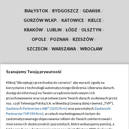
BIAŁYSTOK
/
BYDGOSZCZ
/
GDAŃSK
/
GORZÓW WLKP.
/
KATOWICE
/
KIELCE
/
KRAKÓW
/
LUBLIN
/
ŁÓDŹ
/
OLSZTYN
/
OPOLE
/
POZNAŃ
/
RZESZÓW
/
SZCZECIN
/
WARSZAWA
/
WROCŁAW
Szanujemy Twoją prywatność
Dołącz do nas:
Kliknij "Akceptuję i przechodzę do serwisu", aby wyrazić zgody na
korzystanie z technologii automatycznego śledzenia i zbierania danych,
TVP
dostęp do informacji na Twoim urządzeniu końcowym i ich
Abonament TVP
przechowywanie oraz na przetwarzanie Twoich danych osobowych przez
Regulamin TVP
nas, czyli Telewizję Polską S.A. w likwidacji (zwaną dalej również „TVP”),
Emisja w TVP
Polityka prywatności
Zaufanych Partnerów z IAB* (1201 firm)
oraz pozostałych
Zaufanych
Partnerów TVP (93 firm)
, w celach marketingowych (w tym do
Centrum informacji TVP
Moje zgody
zautomatyzowanego dopasowania reklam do Twoich zainteresowań i
mierzenia ich skuteczności) i pozostałych, które wskazujemy poniżej, a
Naziemna Telewizja Cyfrowa
Pomoc