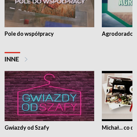
Pole do współpracy
Agrodoradcy 
INNE
Gwiazdy od Szafy
Michał... co dz