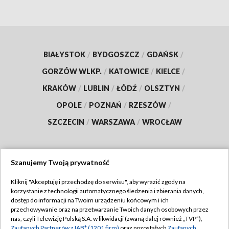
BIAŁYSTOK
/
BYDGOSZCZ
/
GDAŃSK
/
GORZÓW WLKP.
/
KATOWICE
/
KIELCE
/
KRAKÓW
/
LUBLIN
/
ŁÓDŹ
/
OLSZTYN
/
OPOLE
/
POZNAŃ
/
RZESZÓW
/
SZCZECIN
/
WARSZAWA
/
WROCŁAW
Szanujemy Twoją prywatność
Dołącz do nas:
Kliknij "Akceptuję i przechodzę do serwisu", aby wyrazić zgody na
korzystanie z technologii automatycznego śledzenia i zbierania danych,
TVP
dostęp do informacji na Twoim urządzeniu końcowym i ich
Abonament TVP
przechowywanie oraz na przetwarzanie Twoich danych osobowych przez
Regulamin TVP
nas, czyli Telewizję Polską S.A. w likwidacji (zwaną dalej również „TVP”),
Emisja w TVP
Zaufanych Partnerów z IAB* (1201 firm)
oraz pozostałych
Zaufanych
Polityka prywatności