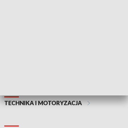
KULTURA I SZTUKA
Informator kulturalny
Drzwi do kult
TECHNIKA I MOTORYZACJA