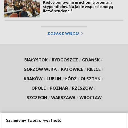
Kielce ponownie uruchomią program
stypendialny. Na jakie wsparcie mogą
liczyć studenci?
ZOBACZ WIĘCEJ
BIAŁYSTOK
/
BYDGOSZCZ
/
GDAŃSK
/
GORZÓW WLKP.
/
KATOWICE
/
KIELCE
/
KRAKÓW
/
LUBLIN
/
ŁÓDŹ
/
OLSZTYN
/
OPOLE
/
POZNAŃ
/
RZESZÓW
/
SZCZECIN
/
WARSZAWA
/
WROCŁAW
Szanujemy Twoją prywatność
Dołącz do nas: