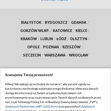
BIAŁYSTOK
/
BYDGOSZCZ
/
GDAŃSK
/
GORZÓW WLKP.
/
KATOWICE
/
KIELCE
/
KRAKÓW
/
LUBLIN
/
ŁÓDŹ
/
OLSZTYN
/
OPOLE
/
POZNAŃ
/
RZESZÓW
/
SZCZECIN
/
WARSZAWA
/
WROCŁAW
Szanujemy Twoją prywatność
Dołącz do nas:
Kliknij "Akceptuję i przechodzę do serwisu", aby wyrazić zgody na
korzystanie z technologii automatycznego śledzenia i zbierania danych,
TVP
dostęp do informacji na Twoim urządzeniu końcowym i ich
Abonament TVP
przechowywanie oraz na przetwarzanie Twoich danych osobowych przez
Regulamin TVP
nas, czyli Telewizję Polską S.A. w likwidacji (zwaną dalej również „TVP”),
Emisja w TVP
Polityka prywatności
Zaufanych Partnerów z IAB* (1201 firm)
oraz pozostałych
Zaufanych
Partnerów TVP (93 firm)
, w celach marketingowych (w tym do