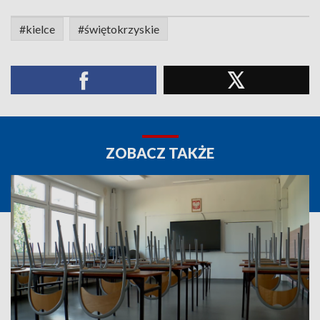
#kielce
#świętokrzyskie
ZOBACZ TAKŻE