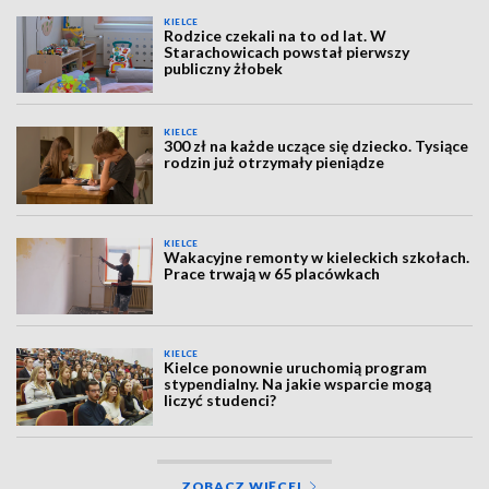
KIELCE
Rodzice czekali na to od lat. W
Starachowicach powstał pierwszy
publiczny żłobek
KIELCE
300 zł na każde uczące się dziecko. Tysiące
rodzin już otrzymały pieniądze
KIELCE
Wakacyjne remonty w kieleckich szkołach.
Prace trwają w 65 placówkach
KIELCE
Kielce ponownie uruchomią program
stypendialny. Na jakie wsparcie mogą
liczyć studenci?
ZOBACZ WIĘCEJ