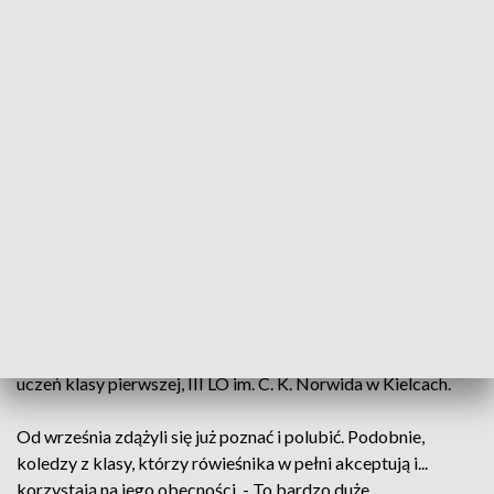
- Właściwie nie tęsknie za swoją rodziną, ale tęsknię za
japońskim jedzeniem, najbardziej za sushi – mówi Kenta
Ikeya, uczestnik międzynarodowej wymiany.
Na sushi koledzy z klasy wkrótce Kenta zabiorą. Na razie
jednak młody Japończyk poznaje smaki polskiej kuchni. -
Lubię żurek, pierogi, ale moja rodzina je kluski śląskie –
dodaje Kenta.
Rodzina, u której się zatrzymał, nie po raz pierwszy przyjmuje
gościa z zagranicy. - Uznaliśmy, że fajnie byłoby przyjąć
kogoś z dalszych, bo zazwyczaj to były kraje europejskie, a
uznaliśmy, że Japonia to jednak totalnie inna kultura, że warto
byłoby spróbować, zobaczyć – mówi Wojciech Kwiecień,
uczeń klasy pierwszej, III LO im. C. K. Norwida w Kielcach.
Od września zdążyli się już poznać i polubić. Podobnie,
koledzy z klasy, którzy rówieśnika w pełni akceptują i...
korzystają na jego obecności. - To bardzo duże