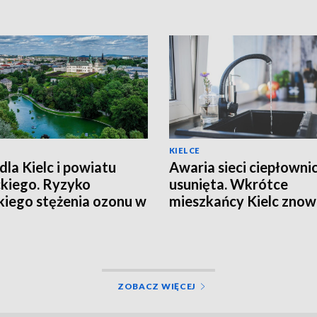
KIELCE
dla Kielc i powiatu
Awaria sieci ciepłowni
ckiego. Ryzyko
usunięta. Wkrótce
iego stężenia ozonu w
mieszkańcy Kielc zno
trzu
będą mieli ciepłą wodę
ZOBACZ WIĘCEJ