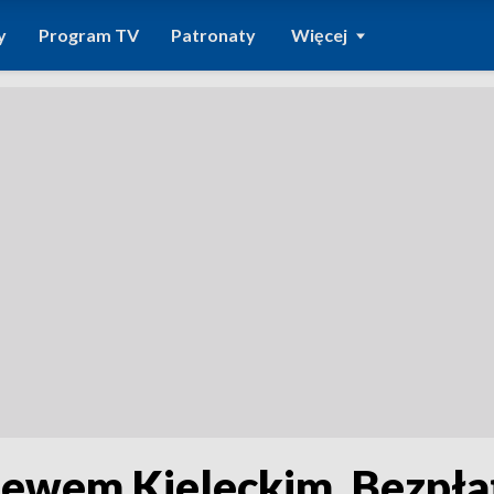
y
Program TV
Patronaty
Więcej
ewem Kieleckim. Bezpła