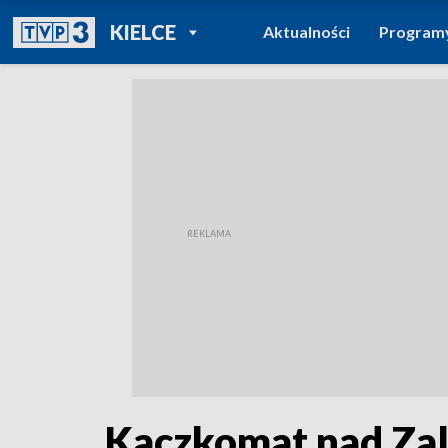
POWRÓT DO
KIELCE
Aktualności
Program
TVP REGIONY
Kaczkomat nad Zal