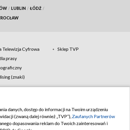
KÓW
/
LUBLIN
/
ŁÓDŹ
/
ROCŁAW
 Telewizja Cyfrowa
Sklep TVP
la prasy
tograficzny
sing (znaki)
klamy
Kontakt
rania danych, dostęp do informacji na Twoim urządzeniu
idacji (zwaną dalej również „TVP”),
Zaufanych Partnerów
anego dopasowania reklam do Twoich zainteresowań i