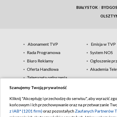
BIAŁYSTOK
/
BYDGO
OLSZTY
Abonament TVP
Emisja w TVP
Rada Programowa
System NOS
Biuro Reklamy
Ogłoszenie pr
Oferta Handlowa
Akademia Tele
Telegazeta ogłoszenia
Szanujemy Twoją prywatność
Regulamin TVP
Kliknij "Akceptuję i przechodzę do serwisu", aby wyrazić zg
końcowym i ich przechowywanie oraz na przetwarzanie Twoich
z IAB* (1201 firm)
oraz pozostałych
Zaufanych Partnerów T