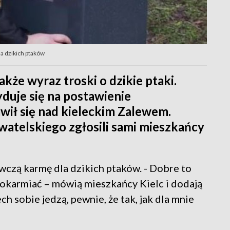
a dzikich ptaków
także wyraz troski o dzikie ptaki.
yduje się na postawienie
wił się nad kieleckim Zalewem.
atelskiego zgłosili sami mieszkańcy
czą karmę dla dzikich ptaków. - Dobre to
 dokarmiać – mówią mieszkańcy Kielc i dodają
iech sobie jedzą, pewnie, że tak, jak dla mnie