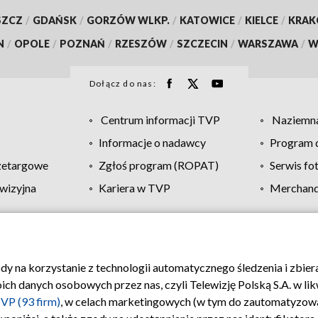
SZCZ
/
GDAŃSK
/
GORZÓW WLKP.
/
KATOWICE
/
KIELCE
/
KRA
N
/
OPOLE
/
POZNAŃ
/
RZESZÓW
/
SZCZECIN
/
WARSZAWA
/
W
Dołącz do nas:
Centrum informacji TVP
Naziemna
Informacje o nadawcy
Program d
zetargowe
Zgłoś program (ROPAT)
Serwis fo
wizyjna
Kariera w TVP
Merchandi
Polityka prywatności
Moje zgody
Pomoc
Biuro re
ody na korzystanie z technologii automatycznego śledzenia i zbie
 danych osobowych przez nas, czyli Telewizję Polską S.A. w likw
VP (93 firm)
, w celach marketingowych (w tym do zautomatyzow