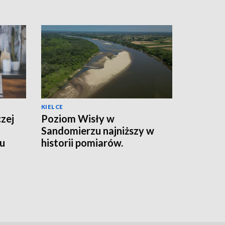
KIELCE
czej
Poziom Wisły w
Sandomierzu najniższy w
wu
historii pomiarów.
Wodowskaz pokazał 56 cm
[ZDJĘCIA]