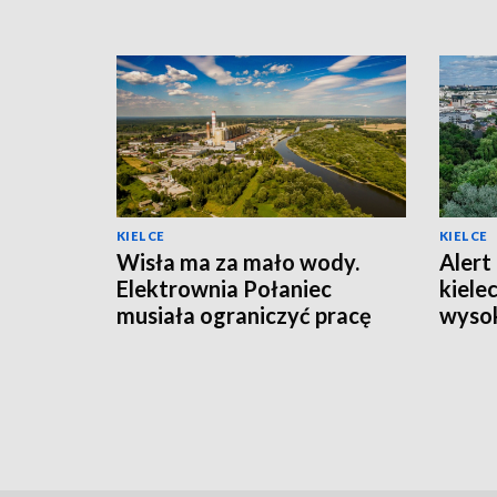
KIELCE
KIELCE
Wisła ma za mało wody.
Alert 
Elektrownia Połaniec
kiele
musiała ograniczyć pracę
wysok
bloków
powie