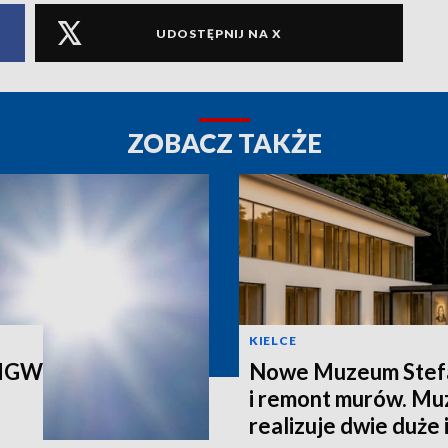
UDOSTĘPNIJ NA X
ZOBACZ TAKŻE
KIELCE
 IMGW
Nowe Muzeum Stef
i remont murów. M
realizuje dwie duże