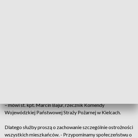
świętokrzyskiego.
- Zgodnie z tym ostrzeżeniem wiatr może wiać w porywach
do 80 kilometrów na godzinę. Natomiast jeśli mówimy tutaj o
sobocie zostało wydane także ostrzeżenie metrologiczne
dotyczące opadów marznących. Natomiast na kolejne dwa
dni podobnie, jak dziś to ostrzeżenie dotyczy silnie wiejącego
wiatru -informuje Paweł Ksel, Wojewódzkie Centrum
Zarządzania Kryzysowego w Kielcach.
Ten, na szczęście nie spowodował do tej pory dużych
zniszczeń w naszym regionie. - Od północy do godziny 10
odnotowaliśmy sześć interwencji w związku z porywistymi
podmuchami wiatru. Na terenie całego kraju jest ich aż 1400
– mówi st. kpt. Marcin Bajur, rzecznik Komendy
Wojewódzkiej Państwowej Straży Pożarnej w Kielcach.
Dlatego służby proszą o zachowanie szczególnie ostrożności
wszystkich mieszkańców. - Przypominamy społeczeństwu o