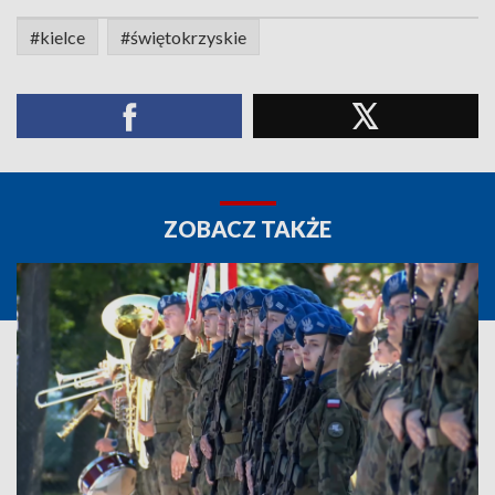
#kielce
#świętokrzyskie
ZOBACZ TAKŻE