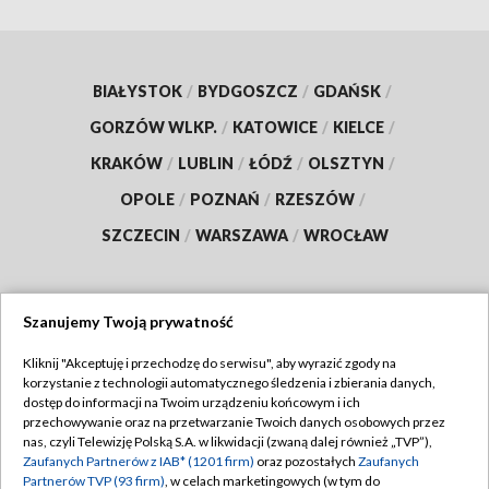
BIAŁYSTOK
/
BYDGOSZCZ
/
GDAŃSK
/
GORZÓW WLKP.
/
KATOWICE
/
KIELCE
/
KRAKÓW
/
LUBLIN
/
ŁÓDŹ
/
OLSZTYN
/
OPOLE
/
POZNAŃ
/
RZESZÓW
/
SZCZECIN
/
WARSZAWA
/
WROCŁAW
Szanujemy Twoją prywatność
Dołącz do nas:
Kliknij "Akceptuję i przechodzę do serwisu", aby wyrazić zgody na
korzystanie z technologii automatycznego śledzenia i zbierania danych,
TVP
dostęp do informacji na Twoim urządzeniu końcowym i ich
Abonament TVP
przechowywanie oraz na przetwarzanie Twoich danych osobowych przez
Regulamin TVP
nas, czyli Telewizję Polską S.A. w likwidacji (zwaną dalej również „TVP”),
Emisja w TVP
Polityka prywatności
Zaufanych Partnerów z IAB* (1201 firm)
oraz pozostałych
Zaufanych
Partnerów TVP (93 firm)
, w celach marketingowych (w tym do