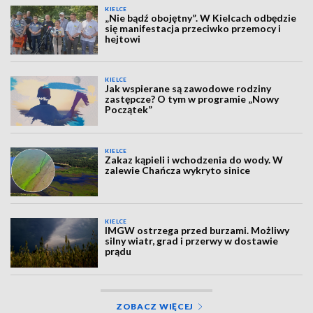
KIELCE
„Nie bądź obojętny”. W Kielcach odbędzie
się manifestacja przeciwko przemocy i
hejtowi
KIELCE
Jak wspierane są zawodowe rodziny
zastępcze? O tym w programie „Nowy
Początek”
KIELCE
Zakaz kąpieli i wchodzenia do wody. W
zalewie Chańcza wykryto sinice
KIELCE
IMGW ostrzega przed burzami. Możliwy
silny wiatr, grad i przerwy w dostawie
prądu
ZOBACZ WIĘCEJ