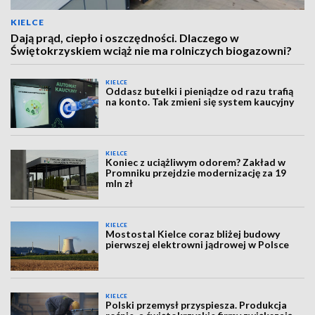
KIELCE
Dają prąd, ciepło i oszczędności. Dlaczego w
Świętokrzyskiem wciąż nie ma rolniczych biogazowni?
KIELCE
Oddasz butelki i pieniądze od razu trafią
na konto. Tak zmieni się system kaucyjny
KIELCE
Koniec z uciążliwym odorem? Zakład w
Promniku przejdzie modernizację za 19
mln zł
KIELCE
Mostostal Kielce coraz bliżej budowy
pierwszej elektrowni jądrowej w Polsce
KIELCE
Polski przemysł przyspiesza. Produkcja