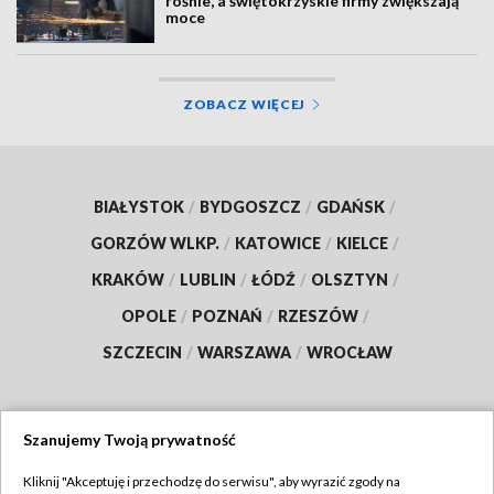
rośnie, a świętokrzyskie firmy zwiększają
moce
ZOBACZ WIĘCEJ
BIAŁYSTOK
/
BYDGOSZCZ
/
GDAŃSK
/
GORZÓW WLKP.
/
KATOWICE
/
KIELCE
/
KRAKÓW
/
LUBLIN
/
ŁÓDŹ
/
OLSZTYN
/
OPOLE
/
POZNAŃ
/
RZESZÓW
/
SZCZECIN
/
WARSZAWA
/
WROCŁAW
Szanujemy Twoją prywatność
Dołącz do nas:
Kliknij "Akceptuję i przechodzę do serwisu", aby wyrazić zgody na