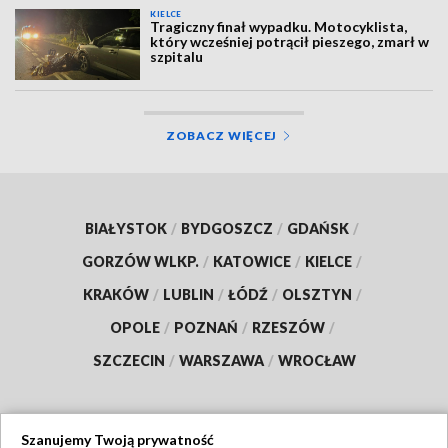
KIELCE
Tragiczny finał wypadku. Motocyklista,
który wcześniej potrącił pieszego, zmarł w
szpitalu
ZOBACZ WIĘCEJ
BIAŁYSTOK
/
BYDGOSZCZ
/
GDAŃSK
/
GORZÓW WLKP.
/
KATOWICE
/
KIELCE
/
KRAKÓW
/
LUBLIN
/
ŁÓDŹ
/
OLSZTYN
/
OPOLE
/
POZNAŃ
/
RZESZÓW
/
SZCZECIN
/
WARSZAWA
/
WROCŁAW
Szanujemy Twoją prywatność