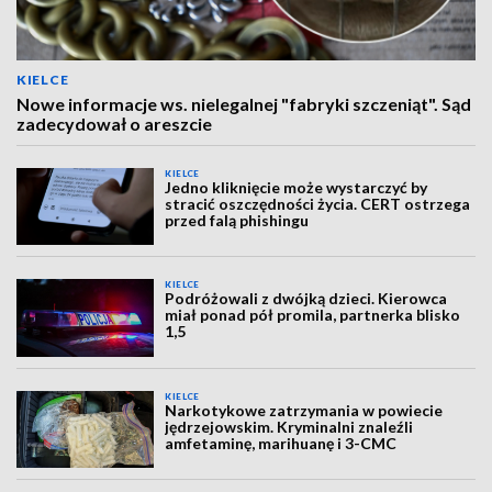
KIELCE
Nowe informacje ws. nielegalnej "fabryki szczeniąt". Sąd
zadecydował o areszcie
KIELCE
Jedno kliknięcie może wystarczyć by
stracić oszczędności życia. CERT ostrzega
przed falą phishingu
KIELCE
Podróżowali z dwójką dzieci. Kierowca
miał ponad pół promila, partnerka blisko
1,5
KIELCE
Narkotykowe zatrzymania w powiecie
jędrzejowskim. Kryminalni znaleźli
amfetaminę, marihuanę i 3-CMC