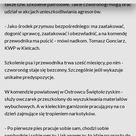
także tzw. szkolenie patrolowe. Takie czworonogi mogą brać
udział w akcjach unieszkodliwiania agresorów.
- Jako środek przymusu bezpośredniego: ma zaatakować,
dogonić sprawcę, zaatakować i obezwładnić, a na komendę
przewodnika ma puścić – mówi nadkom. Tomasz Gonciarz,
KWP w Kielcach.
Szkolenie psa i przewodnika trwa sześć miesięcy, po nim -
czworonóg staje się bezcenny. Szczególnie jeśli wykazuje
unikalne predyspozycje.
W komendzie powiatowej w Ostrowcu Świętokrzyskim -
służy owczarek przeszkolony do wyszukiwania materiałów
wybuchowych. A w kieleckim garnizonie pracują psy na co
dzień zajmujące się tropieniem narkotyków.
- Po pierwsze pies pracuje sobie sam, chodzi sobie
swobodnie i sobie węszy, i jak wywęszy, to idzie po prostu do