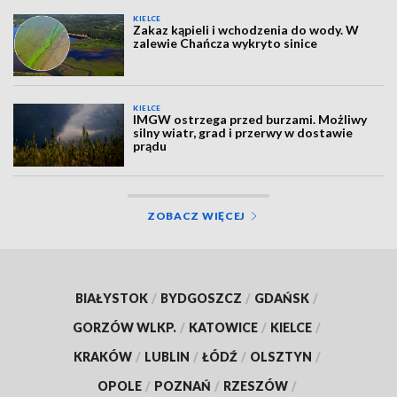
KIELCE
Zakaz kąpieli i wchodzenia do wody. W
zalewie Chańcza wykryto sinice
KIELCE
IMGW ostrzega przed burzami. Możliwy
silny wiatr, grad i przerwy w dostawie
prądu
ZOBACZ WIĘCEJ
BIAŁYSTOK
/
BYDGOSZCZ
/
GDAŃSK
/
GORZÓW WLKP.
/
KATOWICE
/
KIELCE
/
KRAKÓW
/
LUBLIN
/
ŁÓDŹ
/
OLSZTYN
/
OPOLE
/
POZNAŃ
/
RZESZÓW
/