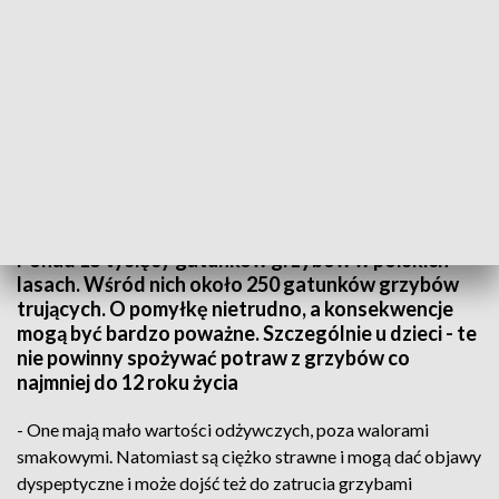
Grzyby - skarbnica smaku. Trzeba jednak uważać, wśród nich są też trujące
Ponad 15 tysięcy gatunków grzybów w polskich
lasach. Wśród nich około 250 gatunków grzybów
trujących. O pomyłkę nietrudno, a konsekwencje
mogą być bardzo poważne. Szczególnie u dzieci - te
nie powinny spożywać potraw z grzybów co
najmniej do 12 roku życia
- One mają mało wartości odżywczych, poza walorami
smakowymi. Natomiast są ciężko strawne i mogą dać objawy
dyspeptyczne i może dojść też do zatrucia grzybami