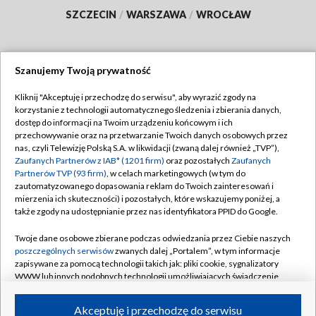
SZCZECIN
/
WARSZAWA
/
WROCŁAW
Szanujemy Twoją prywatność
Dołącz do nas:
Kliknij "Akceptuję i przechodzę do serwisu", aby wyrazić zgody na
korzystanie z technologii automatycznego śledzenia i zbierania danych,
TVP
dostęp do informacji na Twoim urządzeniu końcowym i ich
Abonament TVP
przechowywanie oraz na przetwarzanie Twoich danych osobowych przez
Regulamin TVP
nas, czyli Telewizję Polską S.A. w likwidacji (zwaną dalej również „TVP”),
Emisja w TVP
Polityka prywatności
Zaufanych Partnerów z IAB* (1201 firm)
oraz pozostałych
Zaufanych
Partnerów TVP (93 firm)
, w celach marketingowych (w tym do
Centrum informacji TVP
Moje zgody
zautomatyzowanego dopasowania reklam do Twoich zainteresowań i
mierzenia ich skuteczności) i pozostałych, które wskazujemy poniżej, a
Naziemna Telewizja Cyfrowa
Pomoc
także zgody na udostępnianie przez nas identyfikatora PPID do Google.
Sklep TVP
Biuro reklamy
Twoje dane osobowe zbierane podczas odwiedzania przez Ciebie naszych
Rada Programowa
Kontakt
poszczególnych serwisów
zwanych dalej „Portalem”, w tym informacje
zapisywane za pomocą technologii takich jak: pliki cookie, sygnalizatory
System NOS
WWW lub innych podobnych technologii umożliwiających świadczenie
dopasowanych i bezpiecznych usług, personalizację treści oraz reklam,
Informacje o nadawcy
Kanały
udostępnianie funkcji mediów społecznościowych oraz analizowanie
Akceptuję i przechodzę do serwisu
ruchu w Internecie.