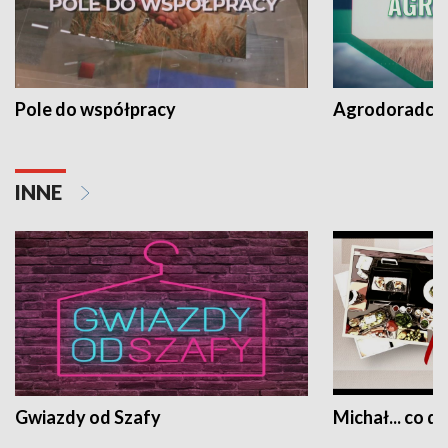
Pole do współpracy
Agrodoradcy 
INNE
Gwiazdy od Szafy
Michał... co dz