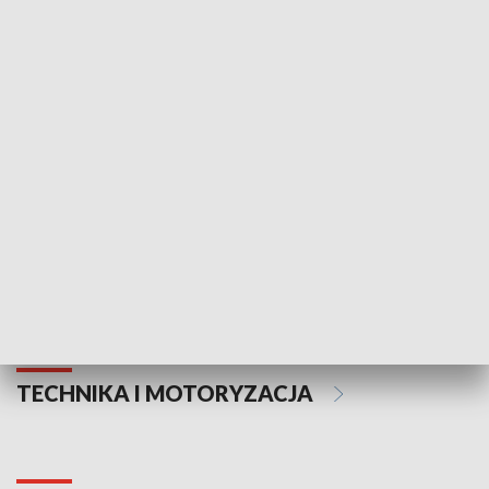
KULTURA I SZTUKA
Informator kulturalny
Drzwi do kult
TECHNIKA I MOTORYZACJA