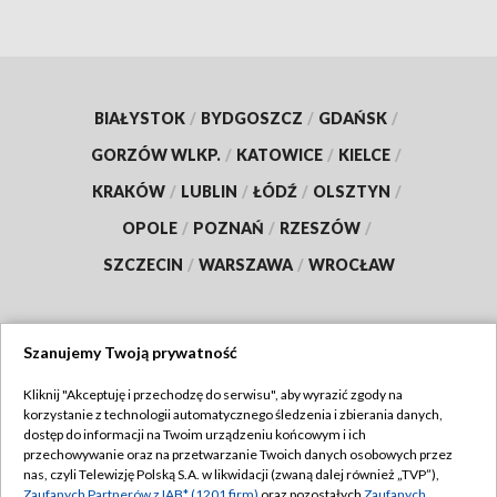
BIAŁYSTOK
/
BYDGOSZCZ
/
GDAŃSK
/
GORZÓW WLKP.
/
KATOWICE
/
KIELCE
/
KRAKÓW
/
LUBLIN
/
ŁÓDŹ
/
OLSZTYN
/
OPOLE
/
POZNAŃ
/
RZESZÓW
/
SZCZECIN
/
WARSZAWA
/
WROCŁAW
Szanujemy Twoją prywatność
Dołącz do nas:
Kliknij "Akceptuję i przechodzę do serwisu", aby wyrazić zgody na
korzystanie z technologii automatycznego śledzenia i zbierania danych,
TVP
dostęp do informacji na Twoim urządzeniu końcowym i ich
Abonament TVP
przechowywanie oraz na przetwarzanie Twoich danych osobowych przez
Regulamin TVP
nas, czyli Telewizję Polską S.A. w likwidacji (zwaną dalej również „TVP”),
Emisja w TVP
Zaufanych Partnerów z IAB* (1201 firm)
oraz pozostałych
Zaufanych
Polityka prywatności