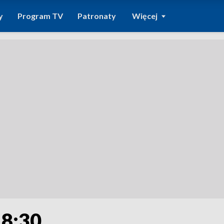
y
Program TV
Patronaty
Więcej
18:30