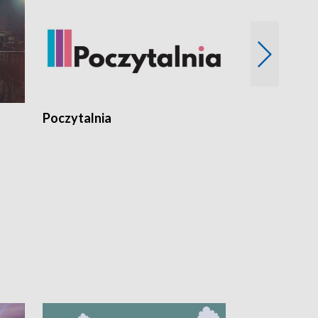
Poczytalnia
Koncerty TV