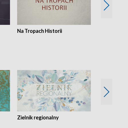
Na Tropach Historii
Szept ziemi
Zielnik regionalny
EkoLogiczni