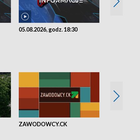
05.08.2026, godz. 18:30
04.08.2026, 
ZAWODOWCY.CK
Solidarni z U