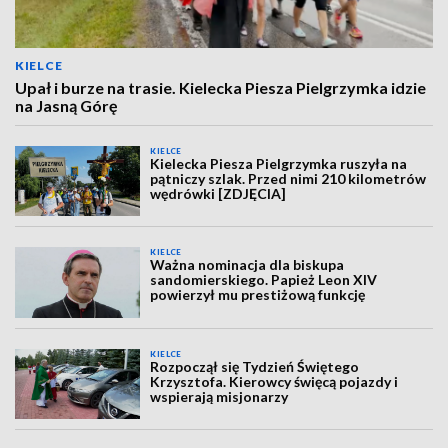
KIELCE
Upał i burze na trasie. Kielecka Piesza Pielgrzymka idzie
na Jasną Górę
KIELCE
Kielecka Piesza Pielgrzymka ruszyła na
pątniczy szlak. Przed nimi 210 kilometrów
wędrówki [ZDJĘCIA]
KIELCE
Ważna nominacja dla biskupa
sandomierskiego. Papież Leon XIV
powierzył mu prestiżową funkcję
KIELCE
Rozpoczął się Tydzień Świętego
Krzysztofa. Kierowcy święcą pojazdy i
wspierają misjonarzy