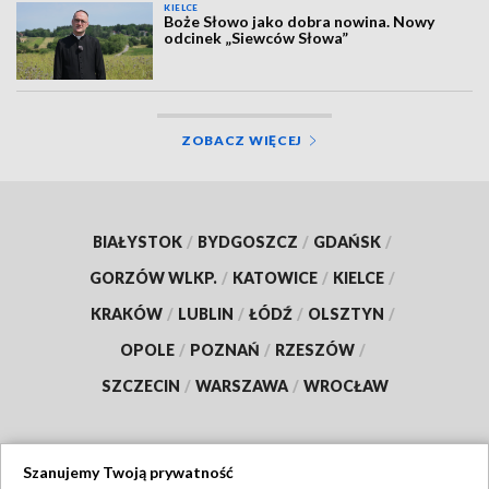
KIELCE
Boże Słowo jako dobra nowina. Nowy
odcinek „Siewców Słowa”
ZOBACZ WIĘCEJ
BIAŁYSTOK
/
BYDGOSZCZ
/
GDAŃSK
/
GORZÓW WLKP.
/
KATOWICE
/
KIELCE
/
KRAKÓW
/
LUBLIN
/
ŁÓDŹ
/
OLSZTYN
/
OPOLE
/
POZNAŃ
/
RZESZÓW
/
SZCZECIN
/
WARSZAWA
/
WROCŁAW
Szanujemy Twoją prywatność