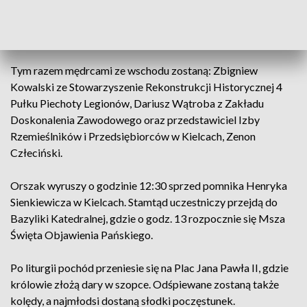
chcą brać udział w tej radości, że Jezus się objawił światu –
mówi bp Marian Florczyk, biskup pomocniczy diecezji
kieleckiej.
Tym razem mędrcami ze wschodu zostaną: Zbigniew
Kowalski ze Stowarzyszenie Rekonstrukcji Historycznej 4
Pułku Piechoty Legionów, Dariusz Wątroba z Zakładu
Doskonalenia Zawodowego oraz przedstawiciel Izby
Rzemieślników i Przedsiębiorców w Kielcach, Zenon
Człeciński.
Orszak wyruszy o godzinie 12:30 sprzed pomnika Henryka
Sienkiewicza w Kielcach. Stamtąd uczestniczy przejdą do
Bazyliki Katedralnej, gdzie o godz. 13 rozpocznie się Msza
Święta Objawienia Pańskiego.
Po liturgii pochód przeniesie się na Plac Jana Pawła II, gdzie
królowie złożą dary w szopce. Odśpiewane zostaną także
kolędy, a najmłodsi dostaną słodki poczęstunek.