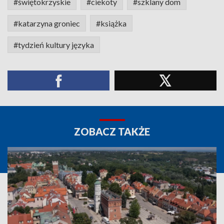
#świętokrzyskie
#ciekoty
#szklany dom
#katarzyna groniec
#książka
#tydzień kultury języka
ZOBACZ TAKŻE