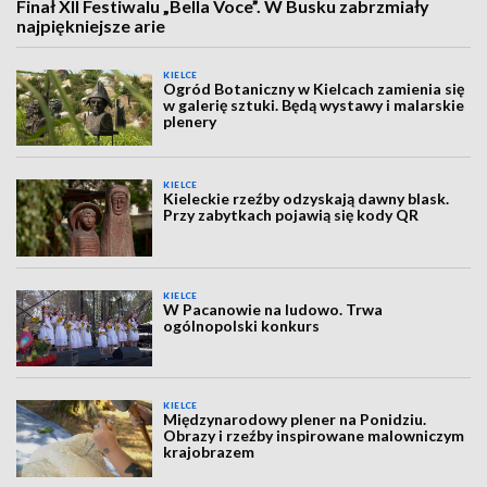
Finał XII Festiwalu „Bella Voce”. W Busku zabrzmiały
najpiękniejsze arie
KIELCE
Ogród Botaniczny w Kielcach zamienia się
w galerię sztuki. Będą wystawy i malarskie
plenery
KIELCE
Kieleckie rzeźby odzyskają dawny blask.
Przy zabytkach pojawią się kody QR
KIELCE
W Pacanowie na ludowo. Trwa
ogólnopolski konkurs
KIELCE
Międzynarodowy plener na Ponidziu.
Obrazy i rzeźby inspirowane malowniczym
krajobrazem