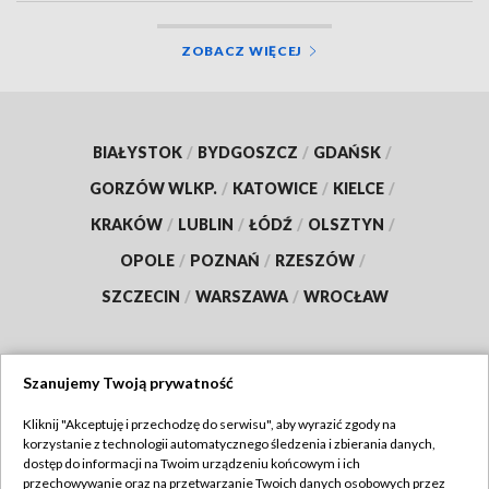
ZOBACZ WIĘCEJ
BIAŁYSTOK
/
BYDGOSZCZ
/
GDAŃSK
/
GORZÓW WLKP.
/
KATOWICE
/
KIELCE
/
KRAKÓW
/
LUBLIN
/
ŁÓDŹ
/
OLSZTYN
/
OPOLE
/
POZNAŃ
/
RZESZÓW
/
SZCZECIN
/
WARSZAWA
/
WROCŁAW
Szanujemy Twoją prywatność
Dołącz do nas:
Kliknij "Akceptuję i przechodzę do serwisu", aby wyrazić zgody na
korzystanie z technologii automatycznego śledzenia i zbierania danych,
TVP
dostęp do informacji na Twoim urządzeniu końcowym i ich
Abonament TVP
przechowywanie oraz na przetwarzanie Twoich danych osobowych przez