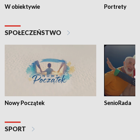
W obiektywie
Portrety
SPOŁECZEŃSTWO
Nowy Początek
SenioRada
SPORT