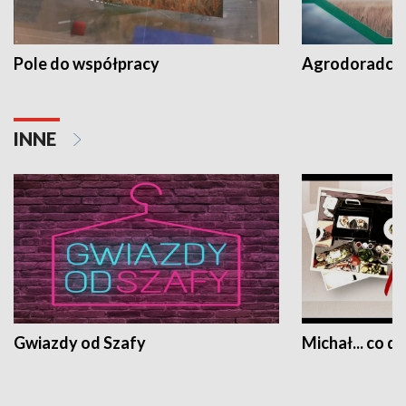
Pole do współpracy
Agrodoradcy 
INNE
Gwiazdy od Szafy
Michał... co dz