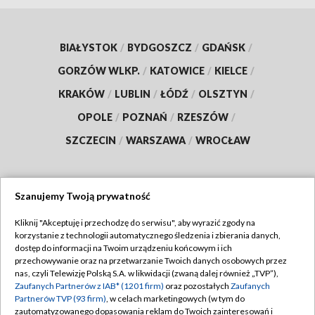
BIAŁYSTOK
/
BYDGOSZCZ
/
GDAŃSK
/
GORZÓW WLKP.
/
KATOWICE
/
KIELCE
/
KRAKÓW
/
LUBLIN
/
ŁÓDŹ
/
OLSZTYN
/
OPOLE
/
POZNAŃ
/
RZESZÓW
/
SZCZECIN
/
WARSZAWA
/
WROCŁAW
Szanujemy Twoją prywatność
Dołącz do nas:
Kliknij "Akceptuję i przechodzę do serwisu", aby wyrazić zgody na
korzystanie z technologii automatycznego śledzenia i zbierania danych,
TVP
dostęp do informacji na Twoim urządzeniu końcowym i ich
Abonament TVP
przechowywanie oraz na przetwarzanie Twoich danych osobowych przez
Regulamin TVP
nas, czyli Telewizję Polską S.A. w likwidacji (zwaną dalej również „TVP”),
Emisja w TVP
Zaufanych Partnerów z IAB* (1201 firm)
oraz pozostałych
Zaufanych
Polityka prywatności
Partnerów TVP (93 firm)
, w celach marketingowych (w tym do
Centrum informacji TVP
Moje zgody
zautomatyzowanego dopasowania reklam do Twoich zainteresowań i