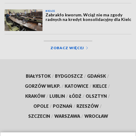
KIELCE
Zabrakło kworum. Wciąż nie ma zgody
radnych na kredyt konsolidacyjny dla Kielc
ZOBACZ WIĘCEJ
BIAŁYSTOK
/
BYDGOSZCZ
/
GDAŃSK
/
GORZÓW WLKP.
/
KATOWICE
/
KIELCE
/
KRAKÓW
/
LUBLIN
/
ŁÓDŹ
/
OLSZTYN
/
OPOLE
/
POZNAŃ
/
RZESZÓW
/
SZCZECIN
/
WARSZAWA
/
WROCŁAW