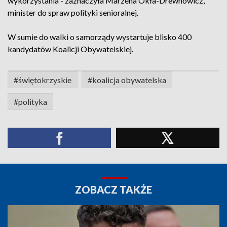
wykorzystania - zaznaczyła Marzena Okła-Drewnowicz,
minister do spraw polityki senioralnej.
W sumie do walki o samorządy wystartuje blisko 400
kandydatów Koalicji Obywatelskiej.
#świętokrzyskie
#koalicja obywatelska
#polityka
ZOBACZ TAKŻE