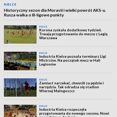
KIELCE
Historyczny sezon dla Moravii i wielki powrót AKS-u.
Rusza walka o III-ligowe punkty
KIELCE
Korona zyskała dodatkowy tydzień.
Trwają przygotowania do meczu z Legią
Warszawa
KIELCE
Industria Kielce poznała terminarz Ligi
Mistrzów. Na początek mecz w Hali
Legionów
KIELCE
Zamiast narzekać, chwycili za pędzle i
narzędzia. Tak odradza się stadion
Wiernej Małogoszcz
KIELCE
Industria Kielce rozpoczęła
przygotowania do nowego sezonu. Nowi