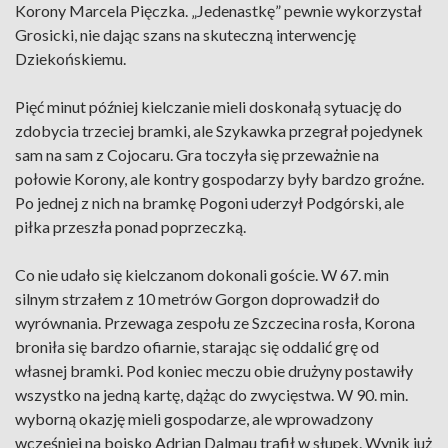
Korony Marcela Pięczka. „Jedenastkę” pewnie wykorzystał
Grosicki, nie dając szans na skuteczną interwencję
Dziekońskiemu.
Pięć minut później kielczanie mieli doskonałą sytuację do
zdobycia trzeciej bramki, ale Szykawka przegrał pojedynek
sam na sam z Cojocaru. Gra toczyła się przeważnie na
połowie Korony, ale kontry gospodarzy były bardzo groźne.
Po jednej z nich na bramkę Pogoni uderzył Podgórski, ale
piłka przeszła ponad poprzeczką.
Co nie udało się kielczanom dokonali goście. W 67. min
silnym strzałem z 10 metrów Gorgon doprowadził do
wyrównania. Przewaga zespołu ze Szczecina rosła, Korona
broniła się bardzo ofiarnie, starając się oddalić grę od
własnej bramki. Pod koniec meczu obie drużyny postawiły
wszystko na jedną kartę, dążąc do zwycięstwa. W 90. min.
wyborną okazję mieli gospodarze, ale wprowadzony
wcześniej na boisko Adrian Dalmau trafił w słupek. Wynik już