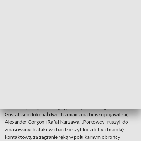
Ale to gospodarze mogli podwyższyć prowadzenie. Nono
wypatrzył w polu karnym gości Szykawkę, ale Białorusin
uderzył bardzo niecelnie. Po chwili szansę mieli szczecinianie,
ale Wahan Biczachczjan strzelił tuż obok słupka bramki
Korony. Dobrą okazję do wyrównania miał też Kamil
Grosicki, ale jego strzał został zablokowany przez
obrońców zespołu z Kielc. Podopieczni Kuzery atakowali
rzadziej, ale byli skuteczniejsi. W 42. min Podgórski wyłożył
piłkę Błanikowi, który pokonał Cojocaru. W porównaniu do
poprzednich spotkań gospodarze przeszli niesamowitą
metamorfozę, nic dziwnego, że schodzącą na przerwę
drużynę żegnały zasłużone brawa kieleckich kibiców.
Przed rozpoczęciem drugiej połowy trener Pogoni Jens
Gustafsson dokonał dwóch zmian, a na boisku pojawili się
Alexander Gorgon i Rafał Kurzawa. „Portowcy” ruszyli do
zmasowanych ataków i bardzo szybko zdobyli bramkę
kontaktową, za zagranie ręką w polu karnym obrońcy