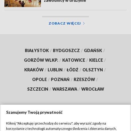
zawodnicy w drużynie
ZOBACZ WIĘCEJ
BIAŁYSTOK
/
BYDGOSZCZ
/
GDAŃSK
/
GORZÓW WLKP.
/
KATOWICE
/
KIELCE
/
KRAKÓW
/
LUBLIN
/
ŁÓDŹ
/
OLSZTYN
/
OPOLE
/
POZNAŃ
/
RZESZÓW
/
SZCZECIN
/
WARSZAWA
/
WROCŁAW
Szanujemy Twoją prywatność
Dołącz do nas:
Kliknij "Akceptuję i przechodzę do serwisu", aby wyrazić zgody na
korzystanie z technologii automatycznego śledzenia i zbierania danych,
TVP