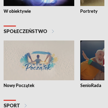
W obiektywie
Portrety
SPOŁECZEŃSTWO
Nowy Początek
SenioRada
SPORT