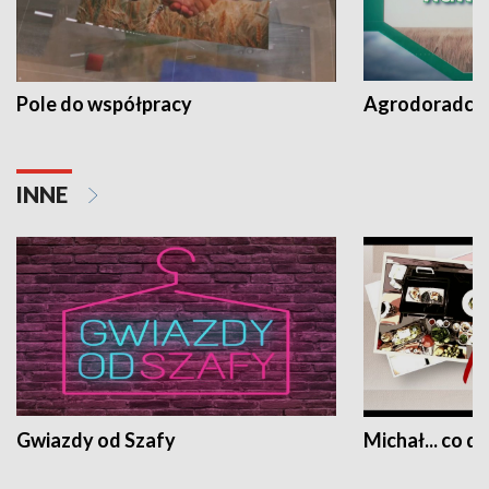
Pole do współpracy
Agrodoradcy 
INNE
Gwiazdy od Szafy
Michał... co dz