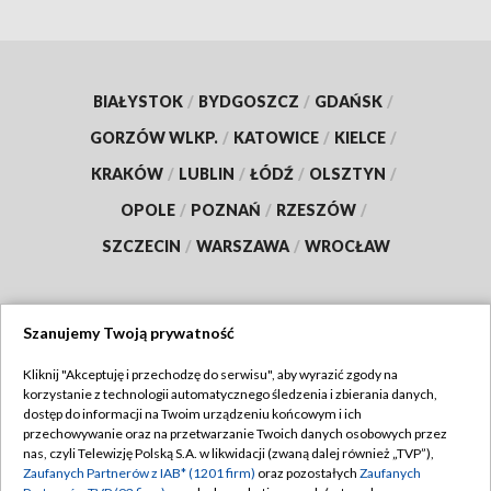
BIAŁYSTOK
/
BYDGOSZCZ
/
GDAŃSK
/
GORZÓW WLKP.
/
KATOWICE
/
KIELCE
/
KRAKÓW
/
LUBLIN
/
ŁÓDŹ
/
OLSZTYN
/
OPOLE
/
POZNAŃ
/
RZESZÓW
/
SZCZECIN
/
WARSZAWA
/
WROCŁAW
Szanujemy Twoją prywatność
Dołącz do nas:
Kliknij "Akceptuję i przechodzę do serwisu", aby wyrazić zgody na
korzystanie z technologii automatycznego śledzenia i zbierania danych,
TVP
dostęp do informacji na Twoim urządzeniu końcowym i ich
Abonament TVP
przechowywanie oraz na przetwarzanie Twoich danych osobowych przez
Regulamin TVP
nas, czyli Telewizję Polską S.A. w likwidacji (zwaną dalej również „TVP”),
Emisja w TVP
Zaufanych Partnerów z IAB* (1201 firm)
oraz pozostałych
Zaufanych
Polityka prywatności