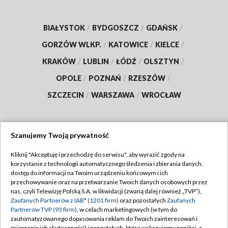
BIAŁYSTOK
/
BYDGOSZCZ
/
GDAŃSK
/
GORZÓW WLKP.
/
KATOWICE
/
KIELCE
/
KRAKÓW
/
LUBLIN
/
ŁÓDŹ
/
OLSZTYN
/
OPOLE
/
POZNAŃ
/
RZESZÓW
/
SZCZECIN
/
WARSZAWA
/
WROCŁAW
Szanujemy Twoją prywatność
Dołącz do nas:
Kliknij "Akceptuję i przechodzę do serwisu", aby wyrazić zgody na
korzystanie z technologii automatycznego śledzenia i zbierania danych,
TVP
dostęp do informacji na Twoim urządzeniu końcowym i ich
Abonament TVP
przechowywanie oraz na przetwarzanie Twoich danych osobowych przez
Regulamin TVP
nas, czyli Telewizję Polską S.A. w likwidacji (zwaną dalej również „TVP”),
Emisja w TVP
Zaufanych Partnerów z IAB* (1201 firm)
oraz pozostałych
Zaufanych
Polityka prywatności
Partnerów TVP (93 firm)
, w celach marketingowych (w tym do
Centrum informacji TVP
Moje zgody
zautomatyzowanego dopasowania reklam do Twoich zainteresowań i
mierzenia ich skuteczności) i pozostałych, które wskazujemy poniżej, a