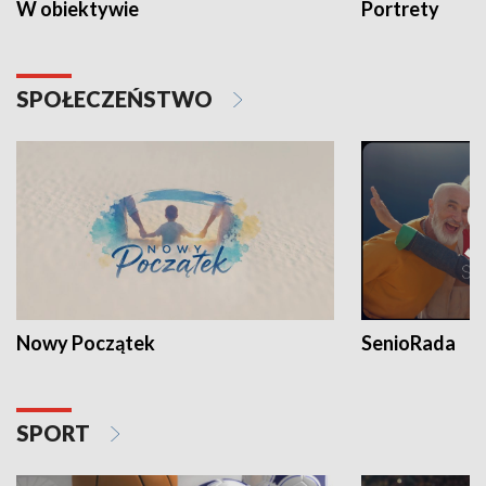
W obiektywie
Portrety
SPOŁECZEŃSTWO
Nowy Początek
SenioRada
SPORT