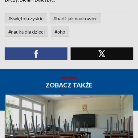
#świętokrzyskie
#bądź jak naukowiec
#nauka dla dzieci
#ohp
ZOBACZ TAKŻE