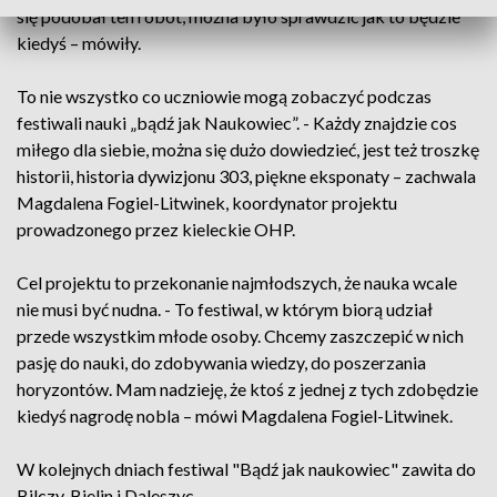
się podobał ten robot, można było sprawdzić jak to będzie
kiedyś – mówiły.
To nie wszystko co uczniowie mogą zobaczyć podczas
festiwali nauki „bądź jak Naukowiec”. - Każdy znajdzie cos
miłego dla siebie, można się dużo dowiedzieć, jest też troszkę
historii, historia dywizjonu 303, piękne eksponaty – zachwala
Magdalena Fogiel-Litwinek, koordynator projektu
prowadzonego przez kieleckie OHP.
Cel projektu to przekonanie najmłodszych, że nauka wcale
nie musi być nudna. - To festiwal, w którym biorą udział
przede wszystkim młode osoby. Chcemy zaszczepić w nich
pasję do nauki, do zdobywania wiedzy, do poszerzania
horyzontów. Mam nadzieję, że ktoś z jednej z tych zdobędzie
kiedyś nagrodę nobla – mówi Magdalena Fogiel-Litwinek.
W kolejnych dniach festiwal "Bądź jak naukowiec" zawita do
Bilczy, Bielin i Daleszyc.