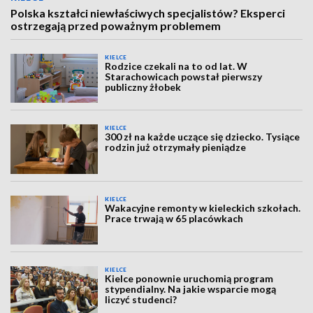
Polska kształci niewłaściwych specjalistów? Eksperci
ostrzegają przed poważnym problemem
KIELCE
Rodzice czekali na to od lat. W
Starachowicach powstał pierwszy
publiczny żłobek
KIELCE
300 zł na każde uczące się dziecko. Tysiące
rodzin już otrzymały pieniądze
KIELCE
Wakacyjne remonty w kieleckich szkołach.
Prace trwają w 65 placówkach
KIELCE
Kielce ponownie uruchomią program
stypendialny. Na jakie wsparcie mogą
liczyć studenci?