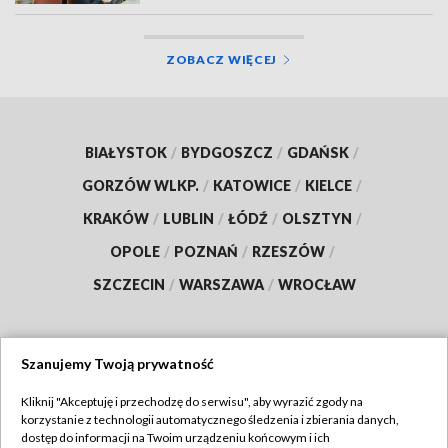
ZOBACZ WIĘCEJ
BIAŁYSTOK
/
BYDGOSZCZ
/
GDAŃSK
/
GORZÓW WLKP.
/
KATOWICE
/
KIELCE
/
KRAKÓW
/
LUBLIN
/
ŁÓDŹ
/
OLSZTYN
/
OPOLE
/
POZNAŃ
/
RZESZÓW
/
SZCZECIN
/
WARSZAWA
/
WROCŁAW
Szanujemy Twoją prywatność
Dołącz do nas:
Kliknij "Akceptuję i przechodzę do serwisu", aby wyrazić zgody na
korzystanie z technologii automatycznego śledzenia i zbierania danych,
TVP
dostęp do informacji na Twoim urządzeniu końcowym i ich