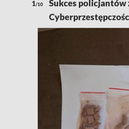
Sukces policjantów 
1
/10
Cyberprzestępczości