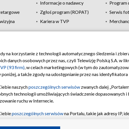
Informacje o nadawcy
Program d
zetargowe
Zgłoś program (ROPAT)
Serwis fo
wizyjna
Kariera w TVP
Merchandi
Polityka prywatności
Moje zgody
Pomoc
Biuro re
ody na korzystanie z technologii automatycznego śledzenia i zbie
 danych osobowych przez nas, czyli Telewizję Polską S.A. w likw
VP (93 firm)
, w celach marketingowych (w tym do zautomatyzow
 poniżej, a także zgody na udostępnianie przez nas identyfikator
Ciebie naszych
poszczególnych serwisów
zwanych dalej „Portalem
obnych technologii umożliwiających świadczenie dopasowanych i be
zowanie ruchu w Internecie.
Ciebie
poszczególnych serwisów
na Portalu, takie jak adresy IP, 
sach Portalu czy historia odwiedzin będą przetwarzane przez TV
ji: przechowywania informacji na urządzeniu lub dostęp do nich,
©2026 Telewizja Polska S.A. w likwidacji