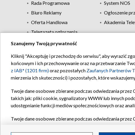
Rada Programowa
System NOS
Biuro Reklamy
Ogłoszenie pr
Oferta Handlowa
Akademia Tele
Telegazeta ogłoszenia
Szanujemy Twoją prywatność
Regulamin TVP
Kliknij "Akceptuję i przechodzę do serwisu", aby wyrazić zg
końcowym i ich przechowywanie oraz na przetwarzanie Twoich
z IAB* (1201 firm)
oraz pozostałych
Zaufanych Partnerów T
mierzenia ich skuteczności) i pozostałych, które wskazujemy
Twoje dane osobowe zbierane podczas odwiedzania przez 
takich jak: pliki cookie, sygnalizatory WWW lub innych pod
udostępnianie funkcji mediów społecznościowych oraz anali
Twoje dane osobowe zbierane podczas odwiedzania przez 
plików cookie, informacje o Twoich wyszukiwaniach w serwi
Partnerów TVP
dla realizacji następujących celów i funkc