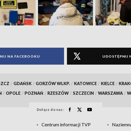
NIJ NA FACEBOOKU
UDOSTĘPNIJ 
SZCZ
/
GDAŃSK
/
GORZÓW WLKP.
/
KATOWICE
/
KIELCE
/
KRA
N
/
OPOLE
/
POZNAŃ
/
RZESZÓW
/
SZCZECIN
/
WARSZAWA
/
W
Dołącz do nas:
Centrum informacji TVP
Naziemna