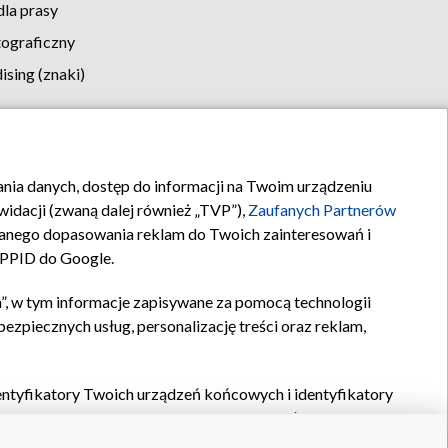
la prasy
tograficzny
sing (znaki)
klamy
Kontakt
rania danych, dostęp do informacji na Twoim urządzeniu
idacji (zwaną dalej również „TVP”),
Zaufanych Partnerów
anego dopasowania reklam do Twoich zainteresowań i
a PPID do Google.
”, w tym informacje zapisywane za pomocą technologii
zpiecznych usług, personalizację treści oraz reklam,
identyfikatory Twoich urządzeń końcowych i identyfikatory
P,
Zaufanych Partnerów z IAB
oraz pozostałych
Zaufanych
 wyboru podstawowych reklam, wyboru spersonalizowanych