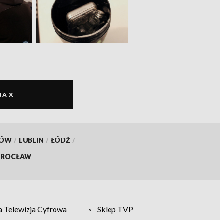
NA X
KÓW
/
LUBLIN
/
ŁÓDŹ
/
ROCŁAW
 Telewizja Cyfrowa
Sklep TVP