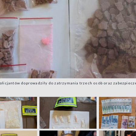
policjantów doprowadziły do zatrzymania trzech osób oraz zabezpiecz