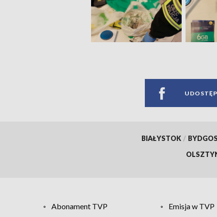
UDOSTĘP
BIAŁYSTOK
/
BYDGO
OLSZTY
Abonament TVP
Emisja w TVP