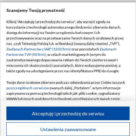
Szanujemy Twoją prywatność
Dołącz do nas:
Kliknij "Akceptuję i przechodzę do serwisu", aby wyrazić zgody na
korzystanie z technologii automatycznego śledzenia i zbierania danych,
TVP
dostęp do informacji na Twoim urządzeniu końcowym i ich
Abonament TVP
przechowywanie oraz na przetwarzanie Twoich danych osobowych przez
Regulamin TVP
nas, czyli Telewizję Polską S.A. w likwidacji (zwaną dalej również „TVP”),
Emisja w TVP
Polityka prywatności
Zaufanych Partnerów z IAB* (1201 firm)
oraz pozostałych
Zaufanych
Partnerów TVP (93 firm)
, w celach marketingowych (w tym do
Centrum informacji TVP
Moje zgody
zautomatyzowanego dopasowania reklam do Twoich zainteresowań i
mierzenia ich skuteczności) i pozostałych, które wskazujemy poniżej, a
Naziemna Telewizja Cyfrowa
Pomoc
także zgody na udostępnianie przez nas identyfikatora PPID do Google.
Sklep TVP
Biuro reklamy
Twoje dane osobowe zbierane podczas odwiedzania przez Ciebie naszych
Rada Programowa
Kontakt
poszczególnych serwisów
zwanych dalej „Portalem”, w tym informacje
zapisywane za pomocą technologii takich jak: pliki cookie, sygnalizatory
System NOS
WWW lub innych podobnych technologii umożliwiających świadczenie
dopasowanych i bezpiecznych usług, personalizację treści oraz reklam,
Informacje o nadawcy
Kanały
udostępnianie funkcji mediów społecznościowych oraz analizowanie
Akceptuję i przechodzę do serwisu
ruchu w Internecie.
Program dla prasy
©2026 Telewizja Polska S.A. w likwidacji
Biuro Reklamy
Twoje dane osobowe zbierane podczas odwiedzania przez Ciebie
Ustawienia zaawansowane
poszczególnych serwisów
na Portalu, takie jak adresy IP, identyfikatory
Ogłoszenie przetargowe