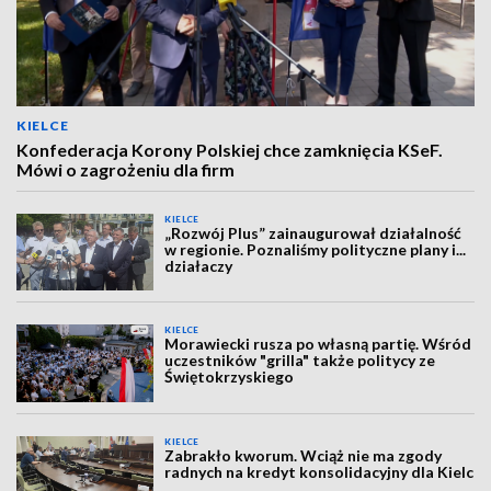
KIELCE
Konfederacja Korony Polskiej chce zamknięcia KSeF.
Mówi o zagrożeniu dla firm
KIELCE
„Rozwój Plus” zainaugurował działalność
w regionie. Poznaliśmy polityczne plany i...
działaczy
KIELCE
Morawiecki rusza po własną partię. Wśród
uczestników "grilla" także politycy ze
Świętokrzyskiego
KIELCE
Zabrakło kworum. Wciąż nie ma zgody
radnych na kredyt konsolidacyjny dla Kielc