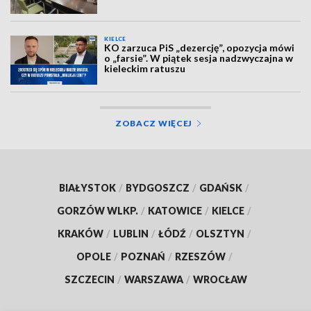
KIELCE
KO zarzuca PiS „dezercję”, opozycja mówi
o „farsie”. W piątek sesja nadzwyczajna w
kieleckim ratuszu
ZOBACZ WIĘCEJ
BIAŁYSTOK
/
BYDGOSZCZ
/
GDAŃSK
/
GORZÓW WLKP.
/
KATOWICE
/
KIELCE
/
KRAKÓW
/
LUBLIN
/
ŁÓDŹ
/
OLSZTYN
/
OPOLE
/
POZNAŃ
/
RZESZÓW
/
SZCZECIN
/
WARSZAWA
/
WROCŁAW