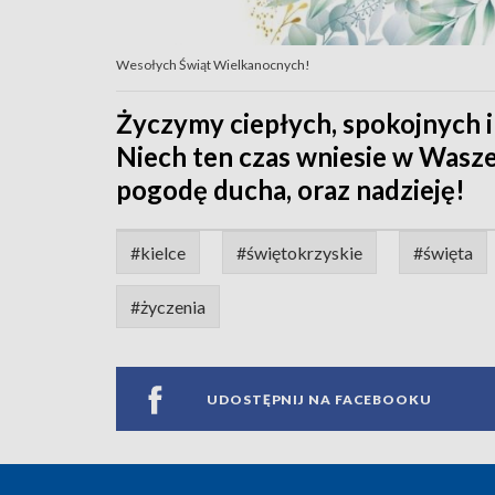
Wesołych Świąt Wielkanocnych!
Życzymy ciepłych, spokojnych 
Niech ten czas wniesie w Wasze
pogodę ducha, oraz nadzieję!
#kielce
#świętokrzyskie
#święta
#życzenia
UDOSTĘPNIJ NA FACEBOOKU