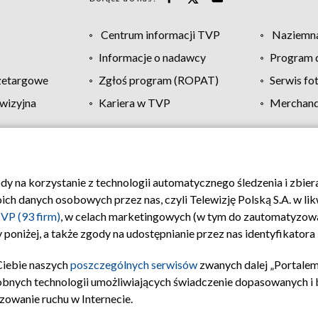
Centrum informacji TVP
Naziemna
Informacje o nadawcy
Program d
zetargowe
Zgłoś program (ROPAT)
Serwis fo
wizyjna
Kariera w TVP
Merchandi
Polityka prywatności
Moje zgody
Pomoc
Biuro re
ody na korzystanie z technologii automatycznego śledzenia i zbie
 danych osobowych przez nas, czyli Telewizję Polską S.A. w likw
VP (93 firm)
, w celach marketingowych (w tym do zautomatyzow
 poniżej, a także zgody na udostępnianie przez nas identyfikator
Ciebie naszych
poszczególnych serwisów
zwanych dalej „Portalem
obnych technologii umożliwiających świadczenie dopasowanych i be
zowanie ruchu w Internecie.