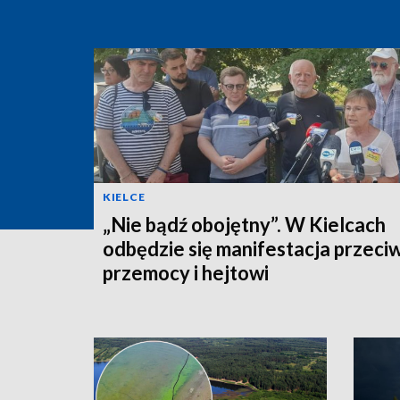
KIELCE
„Nie bądź obojętny”. W Kielcach
odbędzie się manifestacja przeci
przemocy i hejtowi