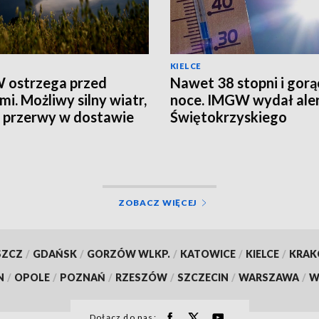
KIELCE
 ostrzega przed
Nawet 38 stopni i gorą
mi. Możliwy silny wiatr,
noce. IMGW wydał aler
i przerwy w dostawie
Świętokrzyskiego
ZOBACZ WIĘCEJ
SZCZ
/
GDAŃSK
/
GORZÓW WLKP.
/
KATOWICE
/
KIELCE
/
KRA
N
/
OPOLE
/
POZNAŃ
/
RZESZÓW
/
SZCZECIN
/
WARSZAWA
/
W
Dołącz do nas: