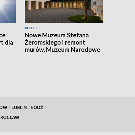
KIELCE
ce
Nowe Muzeum Stefana
t dla
Żeromskiego i remont
murów. Muzeum Narodowe
realizuje dwie duże
inwestycje
KÓW
/
LUBLIN
/
ŁÓDŹ
/
ROCŁAW