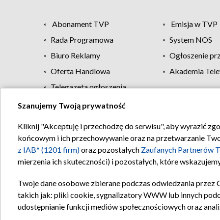
Abonament TVP
Emisja w TVP
Rada Programowa
System NOS
Biuro Reklamy
Ogłoszenie pr
Oferta Handlowa
Akademia Tele
Telegazeta ogłoszenia
Szanujemy Twoją prywatność
Regulamin TVP
Kliknij "Akceptuję i przechodzę do serwisu", aby wyrazić zg
końcowym i ich przechowywanie oraz na przetwarzanie Twoich
z IAB* (1201 firm)
oraz pozostałych
Zaufanych Partnerów T
mierzenia ich skuteczności) i pozostałych, które wskazujemy
Twoje dane osobowe zbierane podczas odwiedzania przez 
takich jak: pliki cookie, sygnalizatory WWW lub innych pod
udostępnianie funkcji mediów społecznościowych oraz anali