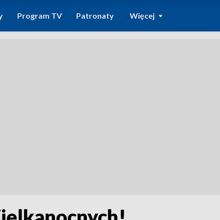
y
Program TV
Patronaty
Więcej
ielkanocnych!