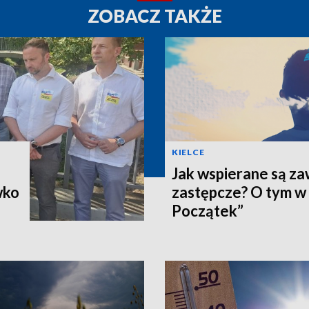
ZOBACZ TAKŻE
KIELCE
Jak wspierane są z
wko
zastępcze? O tym w
Początek”