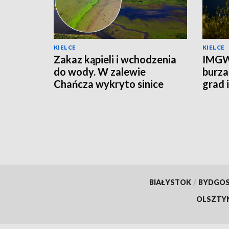
KIELCE
KIELCE
Zakaz kąpieli i wchodzenia
IMGW
do wody. W zalewie
burza
Chańcza wykryto sinice
grad 
prądu
BIAŁYSTOK
/
BYDGO
OLSZTY