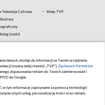
 Telewizja Cyfrowa
Sklep TVP
la prasy
tograficzny
sing (znaki)
klamy
Kontakt
rania danych, dostęp do informacji na Twoim urządzeniu
idacji (zwaną dalej również „TVP”),
Zaufanych Partnerów
anego dopasowania reklam do Twoich zainteresowań i
a PPID do Google.
”, w tym informacje zapisywane za pomocą technologii
zpiecznych usług, personalizację treści oraz reklam,