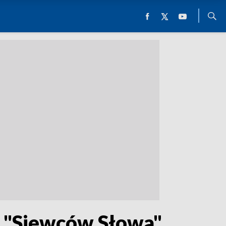
 "Siewców Słowa"