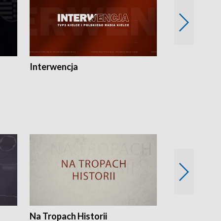
Interwencja
Fakty i Opin
Na Tropach Historii
Szept ziemi