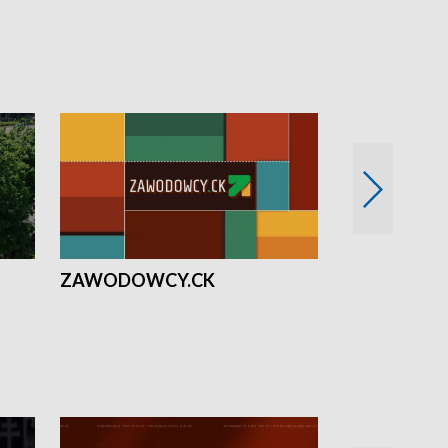
ZAWODOWCY.CK
Solidarni z U