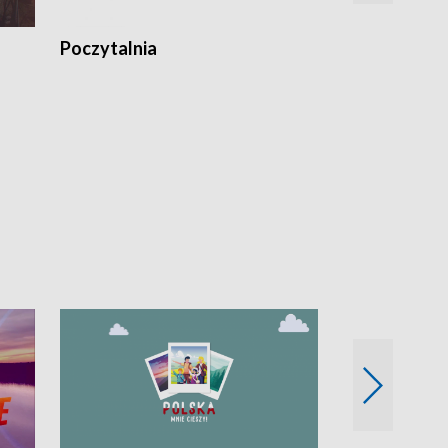
Poczytalnia
Koncerty TV