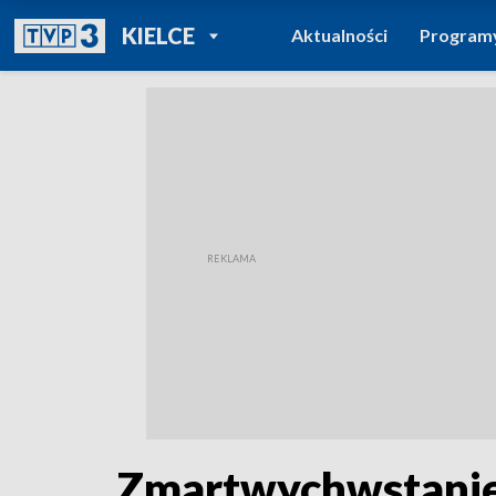
POWRÓT DO
KIELCE
Aktualności
Program
TVP REGIONY
Zmartwychwstanie