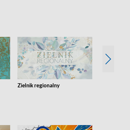
Zielnik regionalny
EkoLogiczni