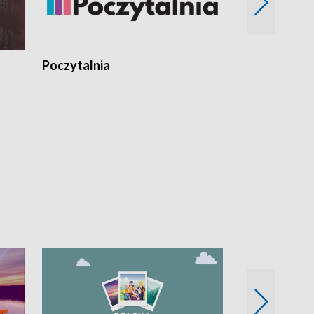
Poczytalnia
Koncerty TV