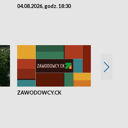
04.08.2026, godz. 18:30
03.08.2026, 
ZAWODOWCY.CK
Solidarni z U