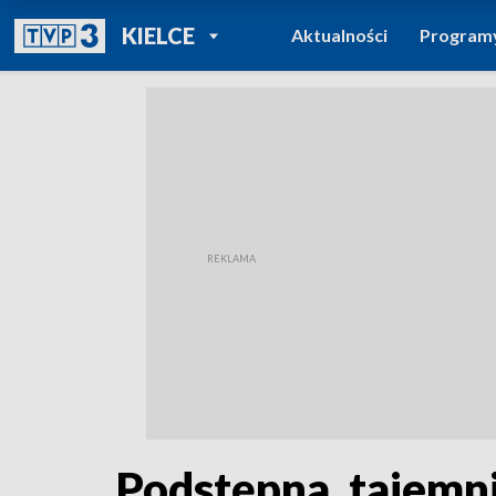
POWRÓT DO
KIELCE
Aktualności
Program
TVP REGIONY
Podstępna, tajemni