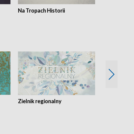
Na Tropach Historii
Szept ziemi
Zielnik regionalny
EkoLogiczni