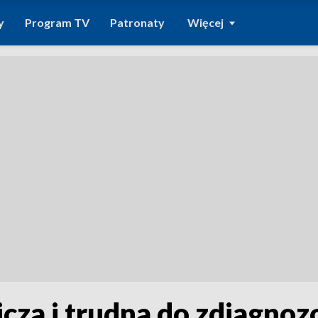
y
Program TV
Patronaty
Więcej
cza i trudna do zdiagnoz