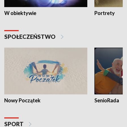
W obiektywie
Portrety
SPOŁECZEŃSTWO
Nowy Początek
SenioRada
SPORT