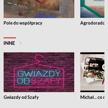
Pole do współpracy
Agrodoradcy 
INNE
Gwiazdy od Szafy
Michał... co dz