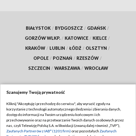
BIAŁYSTOK
/
BYDGOSZCZ
/
GDAŃSK
/
GORZÓW WLKP.
/
KATOWICE
/
KIELCE
/
KRAKÓW
/
LUBLIN
/
ŁÓDŹ
/
OLSZTYN
/
OPOLE
/
POZNAŃ
/
RZESZÓW
/
SZCZECIN
/
WARSZAWA
/
WROCŁAW
Szanujemy Twoją prywatność
Dołącz do nas:
Kliknij "Akceptuję i przechodzę do serwisu", aby wyrazić zgody na
korzystanie z technologii automatycznego śledzenia i zbierania danych,
TVP
dostęp do informacji na Twoim urządzeniu końcowym i ich
Abonament TVP
przechowywanie oraz na przetwarzanie Twoich danych osobowych przez
Regulamin TVP
nas, czyli Telewizję Polską S.A. w likwidacji (zwaną dalej również „TVP”),
Emisja w TVP
Zaufanych Partnerów z IAB* (1201 firm)
oraz pozostałych
Zaufanych
Polityka prywatności