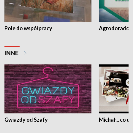
Pole do współpracy
Agrodoradcy 
INNE
Gwiazdy od Szafy
Michał... co dz