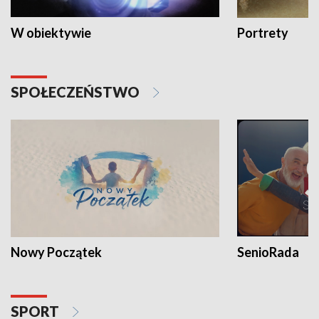
W obiektywie
Portrety
SPOŁECZEŃSTWO
Nowy Początek
SenioRada
SPORT