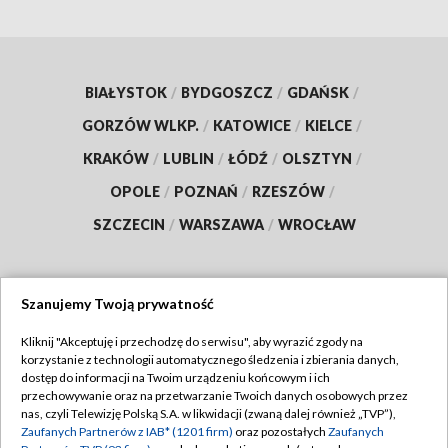
BIAŁYSTOK
/
BYDGOSZCZ
/
GDAŃSK
/
GORZÓW WLKP.
/
KATOWICE
/
KIELCE
/
KRAKÓW
/
LUBLIN
/
ŁÓDŹ
/
OLSZTYN
/
OPOLE
/
POZNAŃ
/
RZESZÓW
/
SZCZECIN
/
WARSZAWA
/
WROCŁAW
Szanujemy Twoją prywatność
Dołącz do nas:
Kliknij "Akceptuję i przechodzę do serwisu", aby wyrazić zgody na
korzystanie z technologii automatycznego śledzenia i zbierania danych,
TVP
dostęp do informacji na Twoim urządzeniu końcowym i ich
Abonament TVP
przechowywanie oraz na przetwarzanie Twoich danych osobowych przez
Regulamin TVP
nas, czyli Telewizję Polską S.A. w likwidacji (zwaną dalej również „TVP”),
Emisja w TVP
Zaufanych Partnerów z IAB* (1201 firm)
oraz pozostałych
Zaufanych
Polityka prywatności