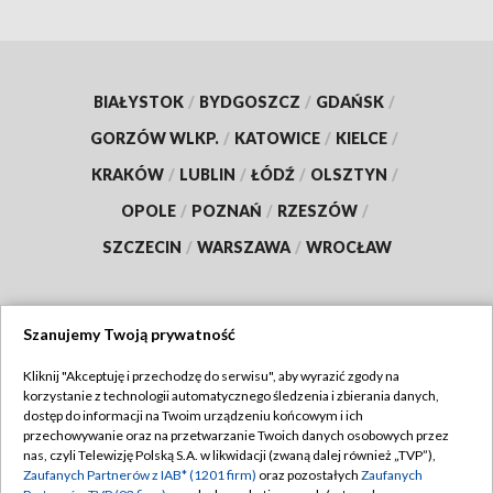
BIAŁYSTOK
/
BYDGOSZCZ
/
GDAŃSK
/
GORZÓW WLKP.
/
KATOWICE
/
KIELCE
/
KRAKÓW
/
LUBLIN
/
ŁÓDŹ
/
OLSZTYN
/
OPOLE
/
POZNAŃ
/
RZESZÓW
/
SZCZECIN
/
WARSZAWA
/
WROCŁAW
Szanujemy Twoją prywatność
Dołącz do nas:
Kliknij "Akceptuję i przechodzę do serwisu", aby wyrazić zgody na
korzystanie z technologii automatycznego śledzenia i zbierania danych,
TVP
dostęp do informacji na Twoim urządzeniu końcowym i ich
Abonament TVP
przechowywanie oraz na przetwarzanie Twoich danych osobowych przez
Regulamin TVP
nas, czyli Telewizję Polską S.A. w likwidacji (zwaną dalej również „TVP”),
Emisja w TVP
Zaufanych Partnerów z IAB* (1201 firm)
oraz pozostałych
Zaufanych
Polityka prywatności