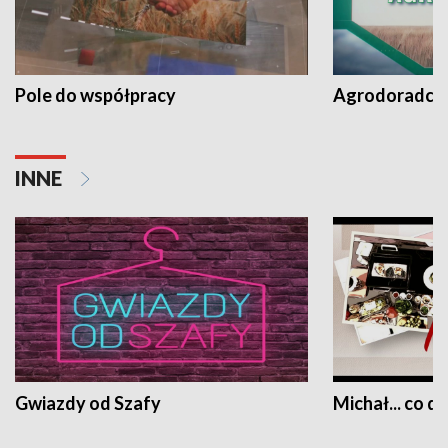
Pole do współpracy
Agrodoradcy 
INNE
Gwiazdy od Szafy
Michał... co dz