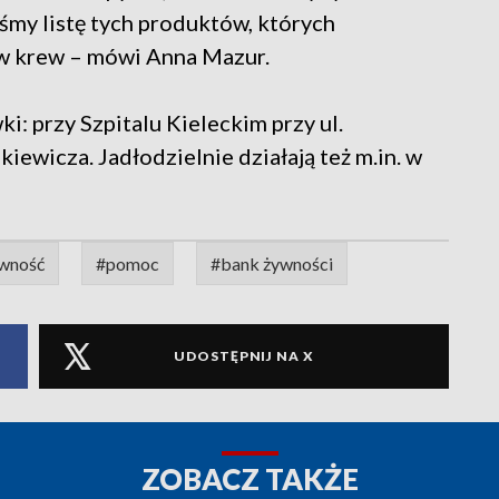
iśmy listę tych produktów, których
 w krew – mówi Anna Mazur.
i: przy Szpitalu Kieleckim przy ul.
nkiewicza. Jadłodzielnie działają też m.in. w
.
wność
#pomoc
#bank żywności
UDOSTĘPNIJ NA X
ZOBACZ TAKŻE