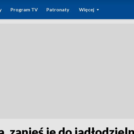
y
Program TV
Patronaty
Więcej
, zanieś je do jadłodzieln