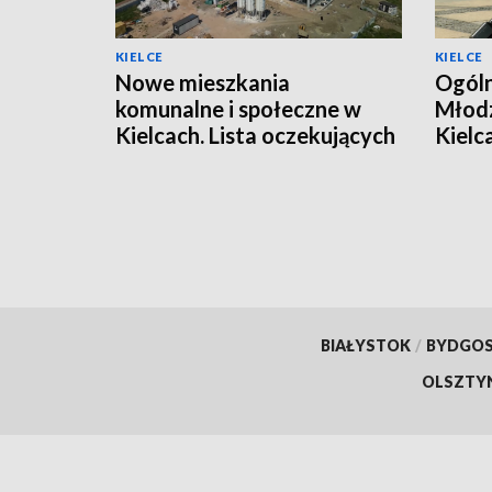
KIELCE
KIELCE
Nowe mieszkania
Ogóln
komunalne i społeczne w
Młodz
Kielcach. Lista oczekujących
Kielc
jest długa
warsz
BIAŁYSTOK
/
BYDGO
OLSZTY