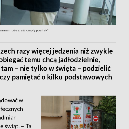
iennie może zjeść ciepły posiłek”
zech razy więcej jedzenia niż zwykle
obiegać temu chcą jadłodzielnie,
am – nie tylko w święta – podzielić
rczy pamiętać o kilku podstawowych
lądować w
ołecznych
admiar
e świąt. – Ta