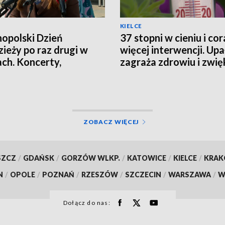
KIELCE
opolski Dzień
37 stopni w cieniu i cor
ieży po raz drugi w
więcej interwencji. Upa
ach. Koncerty,
zagraża zdrowiu i zwię
taty i spotkania
ryzyko pożarów
ZOBACZ WIĘCEJ
SZCZ
/
GDAŃSK
/
GORZÓW WLKP.
/
KATOWICE
/
KIELCE
/
KRA
N
/
OPOLE
/
POZNAŃ
/
RZESZÓW
/
SZCZECIN
/
WARSZAWA
/
W
Dołącz do nas: