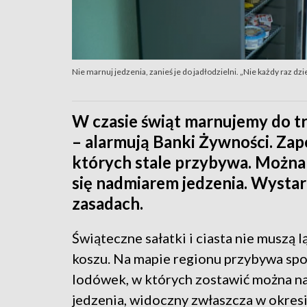
Nie marnuj jedzenia, zanieś je do jadłodzielni. „Nie każdy raz dz
W czasie świąt marnujemy do tr
– alarmują Banki Żywności. Zap
których stale przybywa. Można t
się nadmiarem jedzenia. Wysta
zasadach.
Świąteczne sałatki i ciasta nie muszą 
koszu. Na mapie regionu przybywa sp
lodówek, w których zostawić można n
jedzenia, widoczny zwłaszcza w okresi