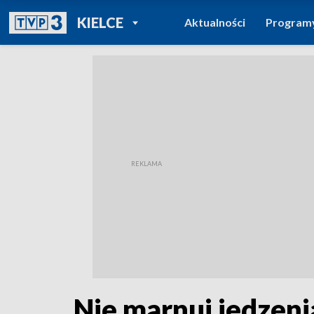
POWRÓT DO
KIELCE
Aktualności
Program
TVP REGIONY
Nie marnuj jedzenia