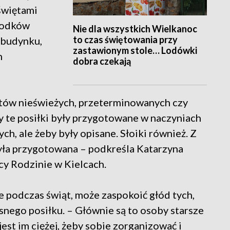
świętami
środków
Nie dla wszystkich Wielkanoc
to czas świętowania przy
 budynku,
zastawionym stole… Lodówki
n
dobra czekają
któw nieświeżych, przeterminowanych czy
y te posiłki były przygotowane w naczyniach
h, ale żeby były opisane. Słoiki również. Z
była przygotowana – podkreśla Katarzyna
y Rodzinie w Kielcach.
e podczas świąt, może zaspokoić głód tych,
snego posiłku. – Głównie są to osoby starsze
jest im ciężej, żeby sobie zorganizować i