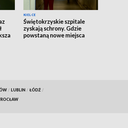
KIELCE
az
Świętokrzyskie szpitale
ł
zyskają schrony. Gdzie
ksza
powstaną nowe miejsca
schronienia?
KÓW
/
LUBLIN
/
ŁÓDŹ
/
ROCŁAW