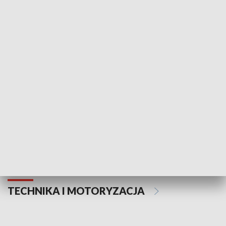
KULTURA I SZTUKA
Informator kulturalny
Drzwi do kult
TECHNIKA I MOTORYZACJA