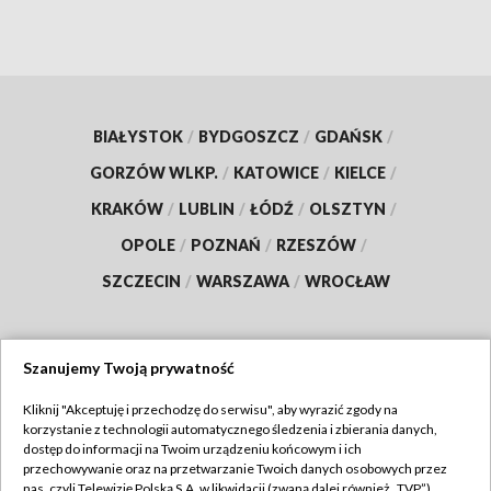
BIAŁYSTOK
/
BYDGOSZCZ
/
GDAŃSK
/
GORZÓW WLKP.
/
KATOWICE
/
KIELCE
/
KRAKÓW
/
LUBLIN
/
ŁÓDŹ
/
OLSZTYN
/
OPOLE
/
POZNAŃ
/
RZESZÓW
/
SZCZECIN
/
WARSZAWA
/
WROCŁAW
Szanujemy Twoją prywatność
Dołącz do nas:
Kliknij "Akceptuję i przechodzę do serwisu", aby wyrazić zgody na
korzystanie z technologii automatycznego śledzenia i zbierania danych,
TVP
dostęp do informacji na Twoim urządzeniu końcowym i ich
Abonament TVP
przechowywanie oraz na przetwarzanie Twoich danych osobowych przez
Regulamin TVP
nas, czyli Telewizję Polską S.A. w likwidacji (zwaną dalej również „TVP”),