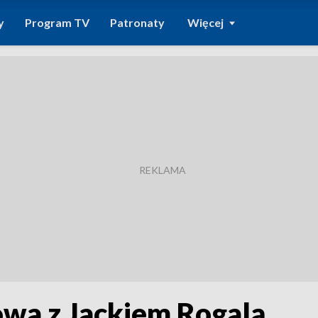
y
Program TV
Patronaty
Więcej
owa z Jackiem Rogalą