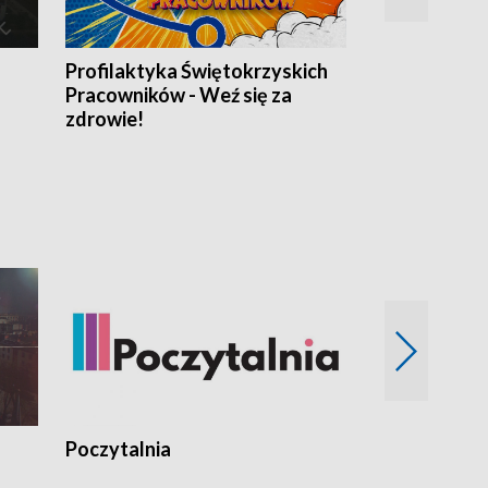
Profilaktyka Świętokrzyskich
Misja: Pacjen
Pracowników - Weź się za
zdrowie!
Poczytalnia
Koncerty TV