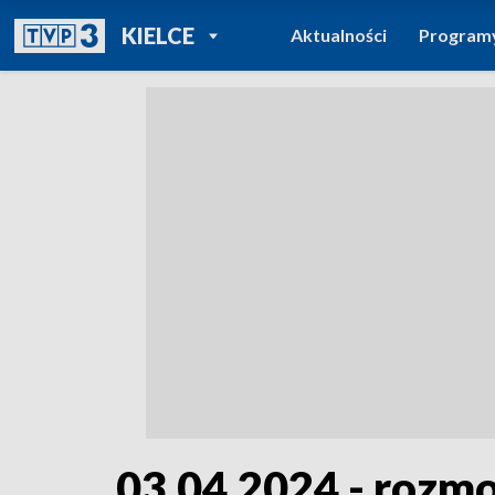
POWRÓT DO
KIELCE
Aktualności
Program
TVP REGIONY
03.04.2024 - rozm