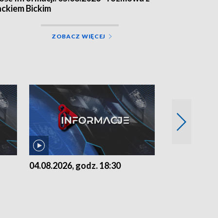
ackiem Bickim
ZOBACZ WIĘCEJ
04.08.2026, godz. 18:30
03.08.2026, 