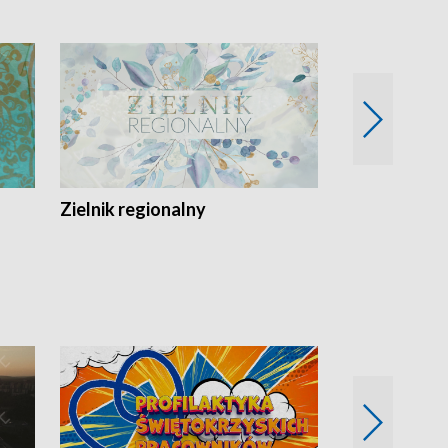
Zielnik regionalny
EkoLogiczni