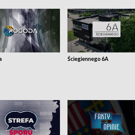
a
Ściegiennego 6A