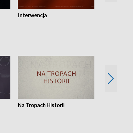
Interwencja
Fakty i Opin
Na Tropach Historii
Szept ziemi