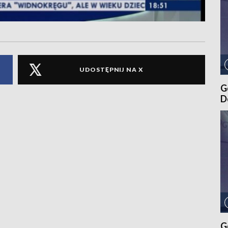
UDOSTĘPNIJ NA X
G
D
G