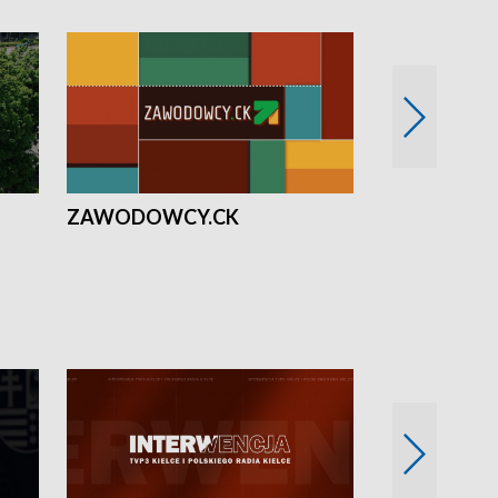
ZAWODOWCY.CK
Solidarni z U