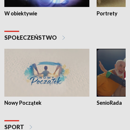
W obiektywie
Portrety
SPOŁECZEŃSTWO
Nowy Początek
SenioRada
SPORT