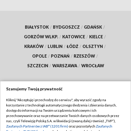
BIAŁYSTOK
/
BYDGOSZCZ
/
GDAŃSK
/
GORZÓW WLKP.
/
KATOWICE
/
KIELCE
/
KRAKÓW
/
LUBLIN
/
ŁÓDŹ
/
OLSZTYN
/
OPOLE
/
POZNAŃ
/
RZESZÓW
/
SZCZECIN
/
WARSZAWA
/
WROCŁAW
Szanujemy Twoją prywatność
Dołącz do nas:
Kliknij "Akceptuję i przechodzę do serwisu", aby wyrazić zgody na
korzystanie z technologii automatycznego śledzenia i zbierania danych,
TVP
dostęp do informacji na Twoim urządzeniu końcowym i ich
Abonament TVP
przechowywanie oraz na przetwarzanie Twoich danych osobowych przez
Regulamin TVP
nas, czyli Telewizję Polską S.A. w likwidacji (zwaną dalej również „TVP”),
Emisja w TVP
Zaufanych Partnerów z IAB* (1201 firm)
oraz pozostałych
Zaufanych
Polityka prywatności