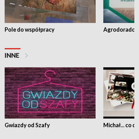
Pole do współpracy
Agrodoradcy 
INNE
Gwiazdy od Szafy
Michał... co dz