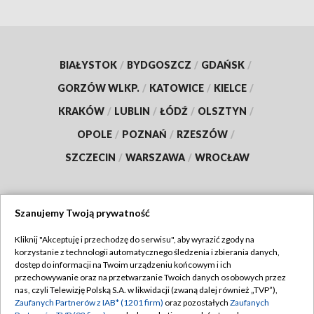
BIAŁYSTOK
/
BYDGOSZCZ
/
GDAŃSK
/
GORZÓW WLKP.
/
KATOWICE
/
KIELCE
/
KRAKÓW
/
LUBLIN
/
ŁÓDŹ
/
OLSZTYN
/
OPOLE
/
POZNAŃ
/
RZESZÓW
/
SZCZECIN
/
WARSZAWA
/
WROCŁAW
Szanujemy Twoją prywatność
Dołącz do nas:
Kliknij "Akceptuję i przechodzę do serwisu", aby wyrazić zgody na
korzystanie z technologii automatycznego śledzenia i zbierania danych,
TVP
dostęp do informacji na Twoim urządzeniu końcowym i ich
Abonament TVP
przechowywanie oraz na przetwarzanie Twoich danych osobowych przez
Regulamin TVP
nas, czyli Telewizję Polską S.A. w likwidacji (zwaną dalej również „TVP”),
Emisja w TVP
Zaufanych Partnerów z IAB* (1201 firm)
oraz pozostałych
Zaufanych
Polityka prywatności