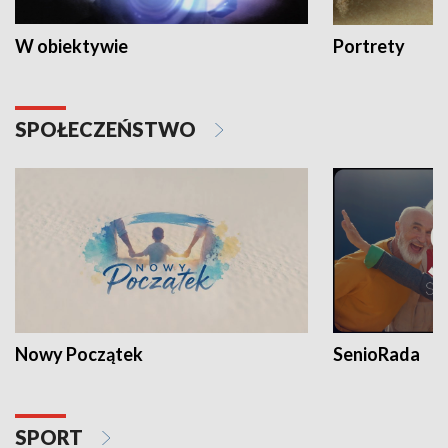
W obiektywie
Portrety
SPOŁECZEŃSTWO
Nowy Początek
SenioRada
SPORT