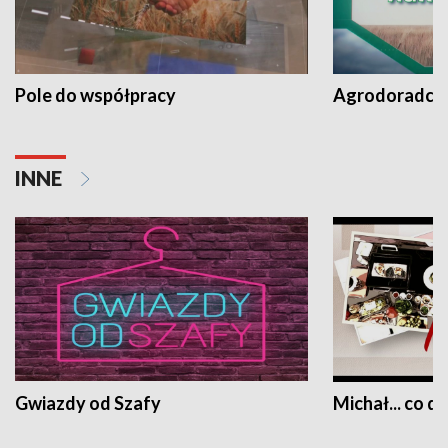
Pole do współpracy
Agrodoradcy 
INNE
Gwiazdy od Szafy
Michał... co dz