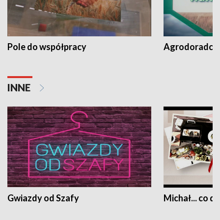
Pole do współpracy
Agrodoradcy 
INNE
Gwiazdy od Szafy
Michał... co dz