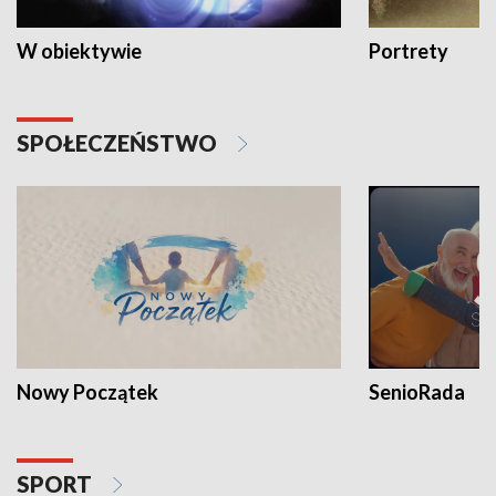
W obiektywie
Portrety
SPOŁECZEŃSTWO
Nowy Początek
SenioRada
SPORT