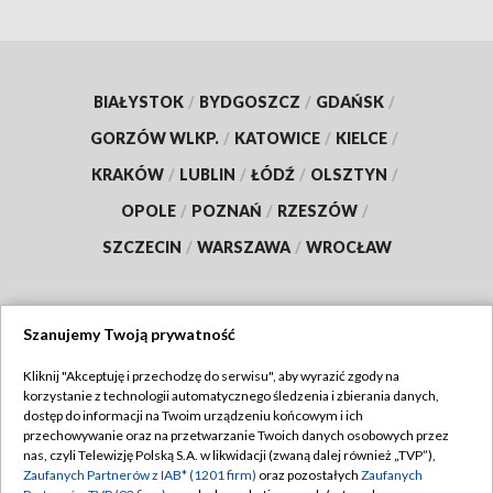
BIAŁYSTOK
/
BYDGOSZCZ
/
GDAŃSK
/
GORZÓW WLKP.
/
KATOWICE
/
KIELCE
/
KRAKÓW
/
LUBLIN
/
ŁÓDŹ
/
OLSZTYN
/
OPOLE
/
POZNAŃ
/
RZESZÓW
/
SZCZECIN
/
WARSZAWA
/
WROCŁAW
Szanujemy Twoją prywatność
Dołącz do nas:
Kliknij "Akceptuję i przechodzę do serwisu", aby wyrazić zgody na
korzystanie z technologii automatycznego śledzenia i zbierania danych,
TVP
dostęp do informacji na Twoim urządzeniu końcowym i ich
Abonament TVP
przechowywanie oraz na przetwarzanie Twoich danych osobowych przez
Regulamin TVP
nas, czyli Telewizję Polską S.A. w likwidacji (zwaną dalej również „TVP”),
Emisja w TVP
Zaufanych Partnerów z IAB* (1201 firm)
oraz pozostałych
Zaufanych
Polityka prywatności