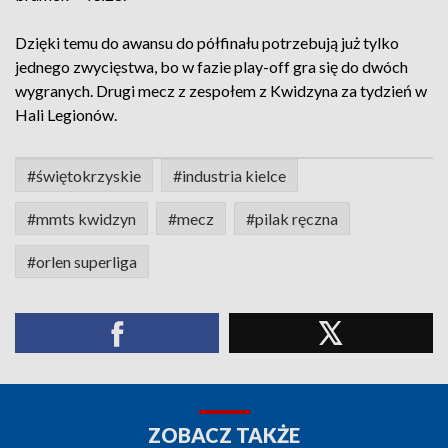
Dzięki temu do awansu do półfinału potrzebują już tylko
jednego zwycięstwa, bo w fazie play-off gra się do dwóch
wygranych. Drugi mecz z zespołem z Kwidzyna za tydzień w
Hali Legionów.
#świętokrzyskie
#industria kielce
#mmts kwidzyn
#mecz
#pilak ręczna
#orlen superliga
ZOBACZ TAKŻE