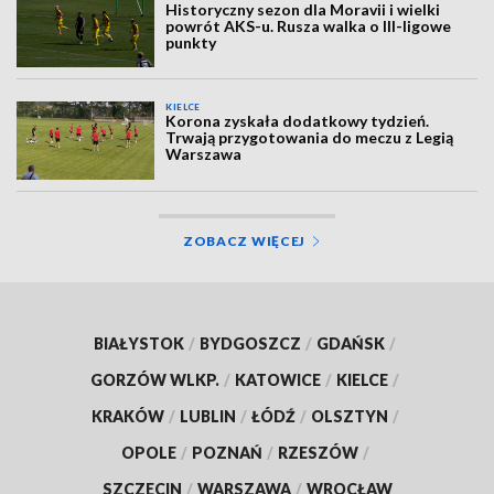
Historyczny sezon dla Moravii i wielki
powrót AKS-u. Rusza walka o III-ligowe
punkty
KIELCE
Korona zyskała dodatkowy tydzień.
Trwają przygotowania do meczu z Legią
Warszawa
ZOBACZ WIĘCEJ
BIAŁYSTOK
/
BYDGOSZCZ
/
GDAŃSK
/
GORZÓW WLKP.
/
KATOWICE
/
KIELCE
/
KRAKÓW
/
LUBLIN
/
ŁÓDŹ
/
OLSZTYN
/
OPOLE
/
POZNAŃ
/
RZESZÓW
/
SZCZECIN
/
WARSZAWA
/
WROCŁAW