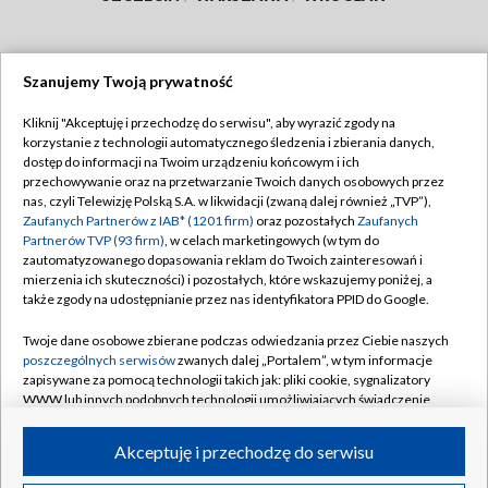
Szanujemy Twoją prywatność
Dołącz do nas:
Kliknij "Akceptuję i przechodzę do serwisu", aby wyrazić zgody na
korzystanie z technologii automatycznego śledzenia i zbierania danych,
TVP
dostęp do informacji na Twoim urządzeniu końcowym i ich
Abonament TVP
przechowywanie oraz na przetwarzanie Twoich danych osobowych przez
Regulamin TVP
nas, czyli Telewizję Polską S.A. w likwidacji (zwaną dalej również „TVP”),
Emisja w TVP
Polityka prywatności
Zaufanych Partnerów z IAB* (1201 firm)
oraz pozostałych
Zaufanych
Partnerów TVP (93 firm)
, w celach marketingowych (w tym do
Centrum informacji TVP
Moje zgody
zautomatyzowanego dopasowania reklam do Twoich zainteresowań i
mierzenia ich skuteczności) i pozostałych, które wskazujemy poniżej, a
Naziemna Telewizja Cyfrowa
Pomoc
także zgody na udostępnianie przez nas identyfikatora PPID do Google.
Sklep TVP
Biuro reklamy
Twoje dane osobowe zbierane podczas odwiedzania przez Ciebie naszych
Rada Programowa
Kontakt
poszczególnych serwisów
zwanych dalej „Portalem”, w tym informacje
zapisywane za pomocą technologii takich jak: pliki cookie, sygnalizatory
System NOS
WWW lub innych podobnych technologii umożliwiających świadczenie
dopasowanych i bezpiecznych usług, personalizację treści oraz reklam,
Informacje o nadawcy
Kanały
udostępnianie funkcji mediów społecznościowych oraz analizowanie
Akceptuję i przechodzę do serwisu
ruchu w Internecie.
Program dla prasy
©2026 Telewizja Polska S.A. w likwidacji