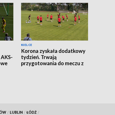
KIELCE
Korona zyskała dodatkowy
t AKS-
tydzień. Trwają
gowe
przygotowania do meczu z
Legią Warszawa
KÓW
/
LUBLIN
/
ŁÓDŹ
/