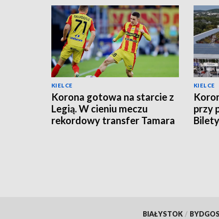
KIELCE
KIELCE
Korona gotowa na starcie z
Koron
Legią. W cieniu meczu
przy 
rekordowy transfer Tamara
Bilet
Svetlina
BIAŁYSTOK
/
BYDGO