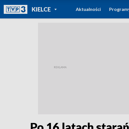
POWRÓT DO
KIELCE
Aktualności
Program
TVP REGIONY
Po 16 latach stara