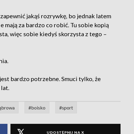
 zapewnić jakąś rozrywkę, bo jednak latem
nie mają za bardzo co robić. Tu sobie kopią
sta, więc sobie kiedyś skorzysta z tego –
nia.
jest bardzo potrzebne. Smuci tylko, że
lat.
dąbrowa
#boisko
#sport
UDOSTĘPNIJ NA X