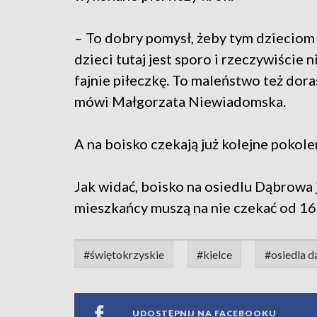
– To dobry pomysł, żeby tym dzieciom
dzieci tutaj jest sporo i rzeczywiście 
fajnie piłeczkę. To maleństwo też dora
mówi Małgorzata Niewiadomska.
A na boisko czekają już kolejne pokole
Jak widać, boisko na osiedlu Dąbrowa 
mieszkańcy muszą na nie czekać od 16 
#świętokrzyskie
#kielce
#osiedla 
UDOSTĘPNIJ NA FACEBOOKU