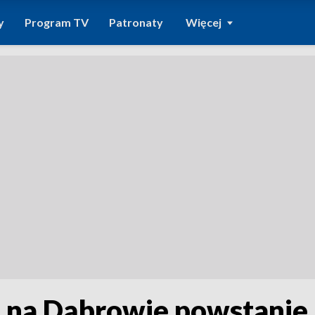
y
Program TV
Patronaty
Więcej
ń na Dąbrowie powstanie 