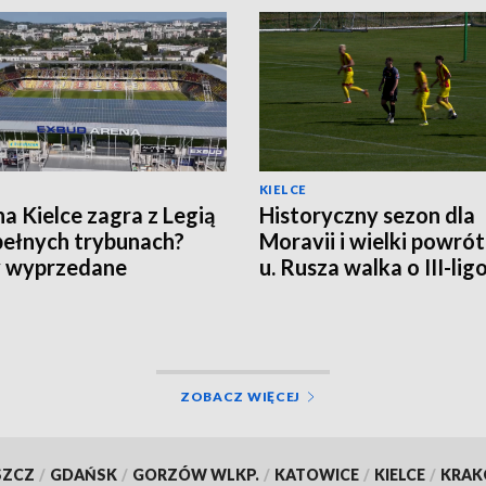
KIELCE
a Kielce zagra z Legią
Historyczny sezon dla
pełnych trybunach?
Moravii i wielki powró
y wyprzedane
u. Rusza walka o III-li
punkty
ZOBACZ WIĘCEJ
SZCZ
/
GDAŃSK
/
GORZÓW WLKP.
/
KATOWICE
/
KIELCE
/
KRA