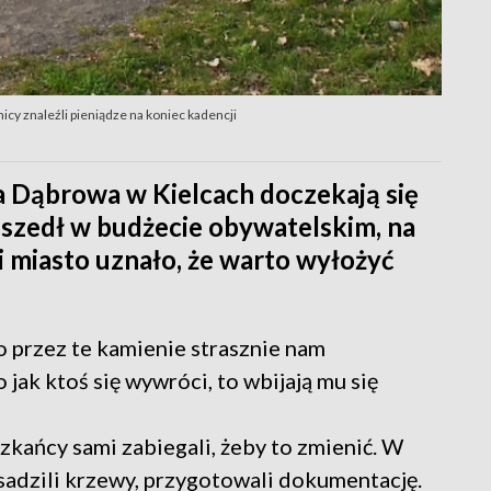
icy znaleźli pieniądze na koniec kadencji
a Dąbrowa w Kielcach doczekają się
zeszedł w budżecie obywatelskim, na
i miasto uznało, że warto wyłożyć
to przez te kamienie strasznie nam
o jak ktoś się wywróci, to wbijają mu się
szkańcy sami zabiegali, żeby to zmienić. W
sadzili krzewy, przygotowali dokumentację.