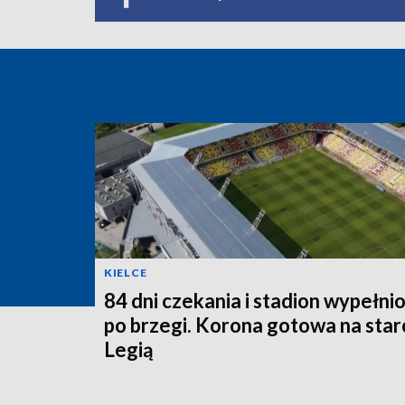
KIELCE
84 dni czekania i stadion wypełni
po brzegi. Korona gotowa na starc
Legią