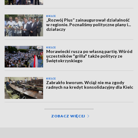
KIELCE
„Rozwój Plus” zainaugurował działalność
w regionie. Poznaliśmy polityczne plany i...
działaczy
KIELCE
Morawiecki rusza po własną partię. Wśród
uczestników "grilla" także politycy ze
Świętokrzyskiego
KIELCE
Zabrakło kworum. Wciąż nie ma zgody
radnych na kredyt konsolidacyjny dla Kielc
ZOBACZ WIĘCEJ