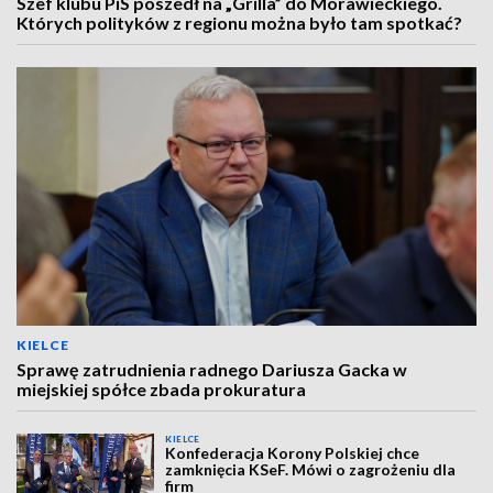
Szef klubu PiS poszedł na „Grilla” do Morawieckiego.
Których polityków z regionu można było tam spotkać?
KIELCE
Sprawę zatrudnienia radnego Dariusza Gacka w
miejskiej spółce zbada prokuratura
KIELCE
Konfederacja Korony Polskiej chce
zamknięcia KSeF. Mówi o zagrożeniu dla
firm