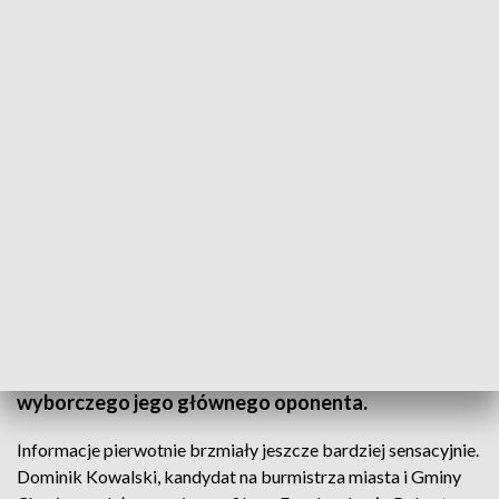
Sensacyjne rozstrzygnięcie w Chęcinach. Robert Jaworski wygrywa w I turze,
ale traci radę
Sensacyjne rozstrzygnięcie w Chęcinach. Żelazny
faworyt, obecny burmistrz, Robert Jaworski wygrał
wybory w pierwszej turze, ale Rada Miasta i Gminy
będzie zdominowana przez radnych z komitetu
wyborczego jego głównego oponenta.
Informacje pierwotnie brzmiały jeszcze bardziej sensacyjnie.
Dominik Kowalski, kandydat na burmistrza miasta i Gminy