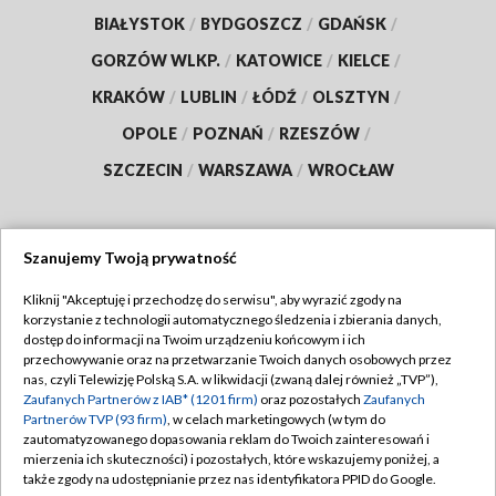
BIAŁYSTOK
/
BYDGOSZCZ
/
GDAŃSK
/
GORZÓW WLKP.
/
KATOWICE
/
KIELCE
/
KRAKÓW
/
LUBLIN
/
ŁÓDŹ
/
OLSZTYN
/
OPOLE
/
POZNAŃ
/
RZESZÓW
/
SZCZECIN
/
WARSZAWA
/
WROCŁAW
Szanujemy Twoją prywatność
Dołącz do nas:
Kliknij "Akceptuję i przechodzę do serwisu", aby wyrazić zgody na
korzystanie z technologii automatycznego śledzenia i zbierania danych,
TVP
dostęp do informacji na Twoim urządzeniu końcowym i ich
Abonament TVP
przechowywanie oraz na przetwarzanie Twoich danych osobowych przez
Regulamin TVP
nas, czyli Telewizję Polską S.A. w likwidacji (zwaną dalej również „TVP”),
Emisja w TVP
Polityka prywatności
Zaufanych Partnerów z IAB* (1201 firm)
oraz pozostałych
Zaufanych
Partnerów TVP (93 firm)
, w celach marketingowych (w tym do
Centrum informacji TVP
Moje zgody
zautomatyzowanego dopasowania reklam do Twoich zainteresowań i
mierzenia ich skuteczności) i pozostałych, które wskazujemy poniżej, a
Naziemna Telewizja Cyfrowa
Pomoc
także zgody na udostępnianie przez nas identyfikatora PPID do Google.