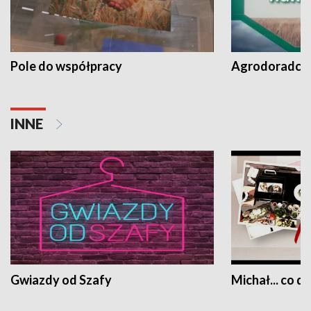
Pole do współpracy
Agrodoradcy 
INNE
Gwiazdy od Szafy
Michał... co dz