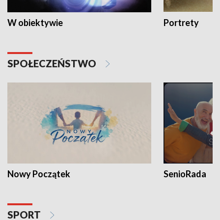
W obiektywie
Portrety
SPOŁECZEŃSTWO
Nowy Początek
SenioRada
SPORT