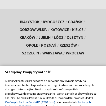
BIAŁYSTOK
/
BYDGOSZCZ
/
GDAŃSK
/
GORZÓW WLKP.
/
KATOWICE
/
KIELCE
/
KRAKÓW
/
LUBLIN
/
ŁÓDŹ
/
OLSZTYN
/
OPOLE
/
POZNAŃ
/
RZESZÓW
/
SZCZECIN
/
WARSZAWA
/
WROCŁAW
Szanujemy Twoją prywatność
Dołącz do nas:
Kliknij "Akceptuję i przechodzę do serwisu", aby wyrazić zgody na
korzystanie z technologii automatycznego śledzenia i zbierania danych,
TVP
dostęp do informacji na Twoim urządzeniu końcowym i ich
Abonament TVP
przechowywanie oraz na przetwarzanie Twoich danych osobowych przez
Regulamin TVP
nas, czyli Telewizję Polską S.A. w likwidacji (zwaną dalej również „TVP”),
Emisja w TVP
Zaufanych Partnerów z IAB* (1201 firm)
oraz pozostałych
Zaufanych
Polityka prywatności